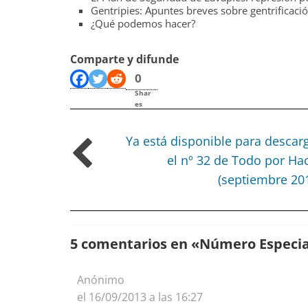
Gentripies: Apuntes breves sobre gentrificaci
¿Qué podemos hacer?
Comparte y difunde
0
Shar
es
Ya está disponible para descar
el nº 32 de Todo por Ha
(septiembre 20
5 comentarios en «
Número Especial
Anónimo
el 16/09/2013 a las 16:27