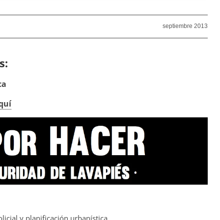
septiembre 2013
s:
ca
quí
icial y planificación urbanística