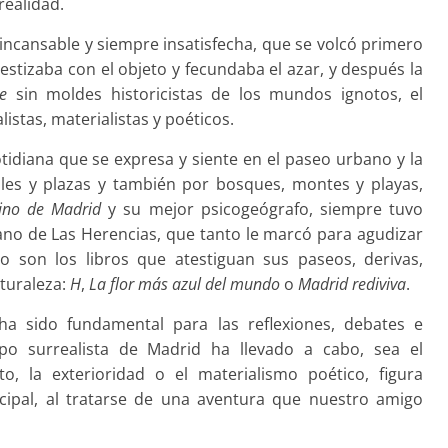
realidad.
d incansable y siempre insatisfecha, que se volcó primero
estizaba con el objeto y fecundaba el azar, y después la
ge
sin moldes historicistas de los mundos ignotos, el
istas, materialistas y poéticos.
tidiana que se expresa y siente en el paseo urbano y la
alles y plazas y también por bosques, montes y playas,
ino de Madrid
y su mejor psicogeógrafo, siempre tuvo
dano de Las Herencias, que tanto le marcó para agudizar
lo son los libros que atestiguan sus paseos, derivas,
aturaleza:
H
,
La flor más azul del mundo
o
Madrid rediviva
.
a sido fundamental para las reflexiones, debates e
upo surrealista de Madrid ha llevado a cabo, sea el
o, la exterioridad o el materialismo poético, figura
cipal, al tratarse de una aventura que nuestro amigo