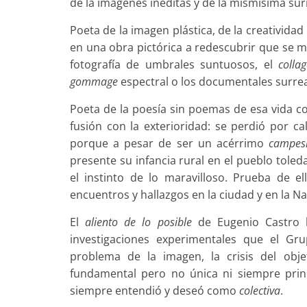
de la imágenes inéditas y de la mismísima sur
Poeta de la imagen plástica, de la creativida
en una obra pictórica a redescubrir que se m
fotografía de umbrales suntuosos, el
colla
gommage
espectral o los documentales surreal
Poeta de la poesía sin poemas de esa vida co
fusión con la exterioridad: se perdió por c
porque a pesar de ser un acérrimo
campes
presente su infancia rural en el pueblo tole
el instinto de lo maravilloso. Prueba de el
encuentros y hallazgos en la ciudad y en la N
El
aliento de lo posible
de Eugenio Castro h
investigaciones experimentales que el Gr
problema de la imagen, la crisis del objet
fundamental pero no única ni siempre prin
siempre entendió y deseó como
colectiva
.