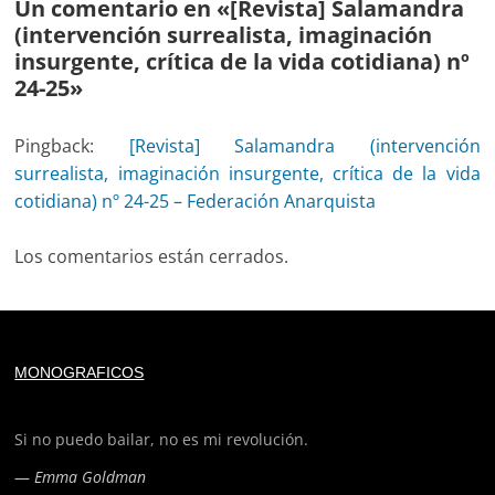
Un comentario en «
[Revista] Salamandra
(intervención surrealista, imaginación
insurgente, crítica de la vida cotidiana) nº
24-25
»
Pingback:
[Revista] Salamandra (intervención
surrealista, imaginación insurgente, crítica de la vida
cotidiana) nº 24-25 – Federación Anarquista
Los comentarios están cerrados.
Deprecated
: trim(): Passing null to parameter #1 ($string)
MONOGRAFICOS
of type string is deprecated in
/home/todoporh/www/wp-content/plugins/adapta-
rgpd/lib/vendor/Mustache/Tokenizer.php
on line
110
Si no puedo bailar, no es mi revolución.
—
Emma Goldman
Deprecated
: trim(): Passing null to parameter #1 ($string)