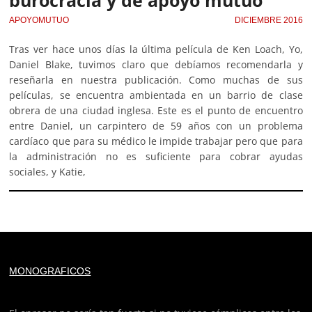
burocracia y de apoyo mutuo
APOYOMUTUO
DICIEMBRE 2016
Tras ver hace unos días la última película de Ken Loach, Yo,
Daniel Blake, tuvimos claro que debíamos recomendarla y
reseñarla en nuestra publicación. Como muchas de sus
películas, se encuentra ambientada en un barrio de clase
obrera de una ciudad inglesa. Este es el punto de encuentro
entre Daniel, un carpintero de 59 años con un problema
cardíaco que para su médico le impide trabajar pero que para
la administración no es suficiente para cobrar ayudas
sociales, y Katie,
Deprecated
: trim(): Passing null to parameter #1 ($string)
MONOGRAFICOS
of type string is deprecated in
/home/todoporh/www/wp-content/plugins/adapta-
rgpd/lib/vendor/Mustache/Tokenizer.php
on line
110