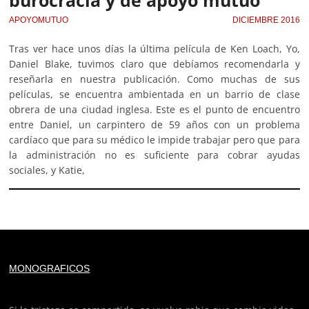
burocracia y de apoyo mutuo
APOYOMUTUO
DICIEMBRE 2016
Tras ver hace unos días la última película de Ken Loach, Yo,
Daniel Blake, tuvimos claro que debíamos recomendarla y
reseñarla en nuestra publicación. Como muchas de sus
películas, se encuentra ambientada en un barrio de clase
obrera de una ciudad inglesa. Este es el punto de encuentro
entre Daniel, un carpintero de 59 años con un problema
cardíaco que para su médico le impide trabajar pero que para
la administración no es suficiente para cobrar ayudas
sociales, y Katie,
Deprecated
: trim(): Passing null to parameter #1 ($string)
MONOGRAFICOS
of type string is deprecated in
/home/todoporh/www/wp-content/plugins/adapta-
rgpd/lib/vendor/Mustache/Tokenizer.php
on line
110