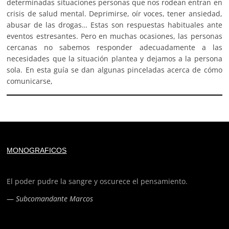
determinadas situaciones personas que nos rodean entran en
crisis de salud mental. Deprimirse, oír voces, tener ansiedad,
abusar de las drogas… Estas son respuestas habituales ante
eventos estresantes. Pero en muchas ocasiones, las personas
cercanas no sabemos responder adecuadamente a las
necesidades que la situación plantea y dejamos a la persona
sola. En esta guía se dan algunas pinceladas acerca de cómo
comunicarse,
Deprecated
: trim(): Passing null to parameter #1 ($string)
MONOGRAFICOS
of type string is deprecated in
/home/todoporh/www/wp-content/plugins/adapta-
rgpd/lib/vendor/Mustache/Tokenizer.php
on line
110
El poder pudre la sangre y oscurece el pensamiento.
—
Subcomandante Marcos
Deprecated
: trim(): Passing null to parameter #1 ($string)
of type string is deprecated in