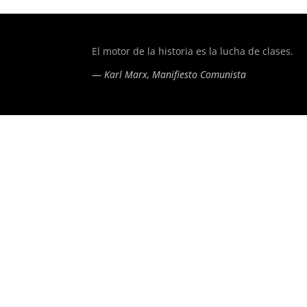
of type string is deprecated in
/home/todoporh/www/wp-co
El motor de la historia es la lucha de clases.
—
Karl Marx, Manifiesto Comunista
of type string is deprecated in
/home/todoporh/www/wp-co