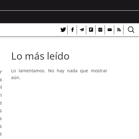
Lo más leído
Lo lamentamos. No hay nada que mostrar
r
aún.
a
l
n
e
s
s
s
e