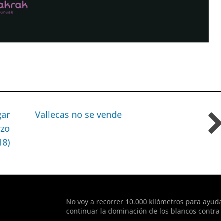
gar
Vallecas no se vende
rzo
18)
of type string is deprecated in
/home/todoporh/www/wp-co
No voy a recorrer 10.000 kilómetros para ayud
continuar la dominación de los blancos contra 