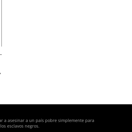
ntent/plugins/adapta-
ar a asesinar a un país pobre simplemente para
los esclavos negros.