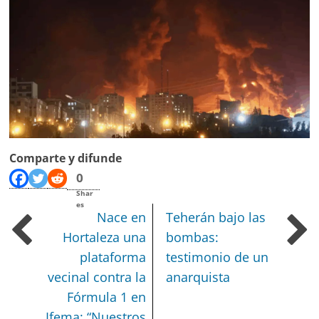
Comparte y difunde
0
Shar
es
Nace en
Teherán bajo las
Hortaleza una
bombas:
plataforma
testimonio de un
vecinal contra la
anarquista
Fórmula 1 en
Ifema: “Nuestros