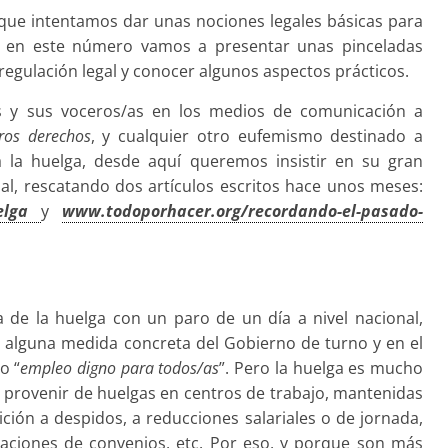
 que intentamos dar unas nociones legales básicas para
, en este número vamos a presentar unas pinceladas
 regulación legal y conocer algunos aspectos prácticos.
as y sus voceros/as en los medios de comunicación a
ros derechos
, y cualquier otro eufemismo destinado a
a la huelga, desde aquí queremos insistir en su gran
ual, rescatando dos artículos escritos hace unos meses:
uelga
y
www.todoporhacer.org/recordando-el-pasado-
 de la huelga con un paro de un día a nivel nacional,
 alguna medida concreta del Gobierno de turno y en el
o “
empleo digno para todos/as
”. Pero la huelga es mucho
 provenir de huelgas en centros de trabajo, mantenidas
ición a despidos, a reducciones salariales o de jornada,
iaciones de convenios, etc. Por eso, y porque son más