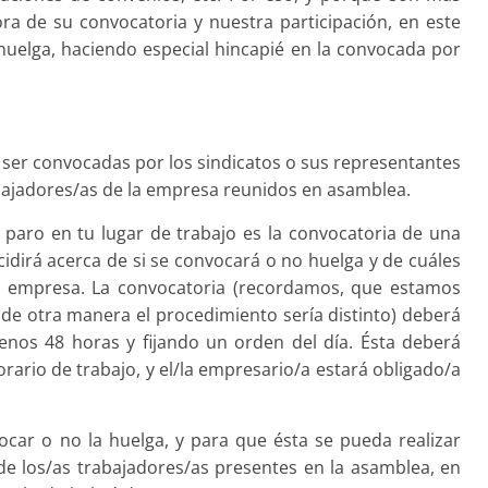
ora de su convocatoria y nuestra participación, en este
huelga, haciendo especial hincapié en la convocada por
 ser convocadas por los sindicatos o sus representantes
bajadores/as de la empresa reunidos en asamblea.
paro en tu lugar de trabajo es la convocatoria de una
idirá acerca de si se convocará o no huelga y de cuáles
la empresa. La convocatoria (re­cordamos, que estamos
, de otra manera el procedimiento sería distinto) deberá
enos 48 horas y fijando un orden del día. Ésta deberá
horario de trabajo, y el/la empresario/a estará obligado/a
ocar o no la huelga, y para que ésta se pueda realizar
 los/as trabajado­res/as presentes en la asam­blea, en