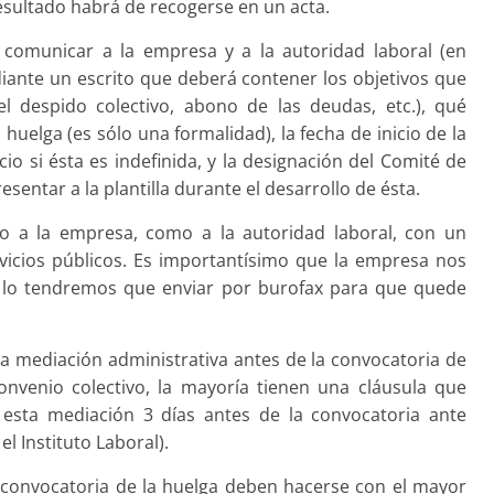
sultado habrá de recoger­se en un acta.
comuni­car a la empresa y a la auto­ridad laboral (en
diante un escrito que deberá contener los objetivos que
l despido colectivo, abo­no de las deudas, etc.), qué
 huelga (es sólo una formalidad), la fecha de inicio de la
icio si ésta es indefinida, y la designación del Comité de
sentar a la plantilla durante el desarrollo de ésta.
to a la empresa, como a la autoridad laboral, con un
rvicios públicos. Es importantísimo que la empresa nos
e lo tendremos que enviar por buro­fax para que quede
la mediación admi­nistrativa antes de la convocatoria de
nvenio colectivo, la mayoría tienen una cláusula que
r esta mediación 3 días antes de la convocatoria ante
 Instituto Laboral).
 convocatoria de la huel­ga deben hacerse con el mayor