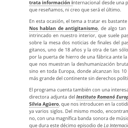
trata información i
nternacional desde una pe
que reseñamos, ni creo que será el último.
En esta ocasión, el tema a tratar es bastant
Nos hablan de antigitanismo
, de algo tan
intrincado en nuestro interior, que suele 
sobre la mesa dos noticias de finales del p
gitanos, uno de 18 años y la otra de tan sólo
por la puerta de hierro de una fábrica ante l
que nos muestran la deshumanización brutal 
sino en toda Europa, donde alcanzan los 10
más grande del continente sin derechos polít
El programa cuenta también con una interesan
directora adjunta del
Instituto Romanó Europ
Silvia Agüero
, que nos introducen en la cotid
ya varios siglos. Del mismo modo, encontra
no, con una magnífica banda sonora de músi
que dura este décimo episodio de
La Internaci