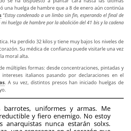
edo se ha dispuesto a plantar cara hasta las últimas
ció una huelga de hambre que a 8 de enero aún continúa
s
“
Estoy condenado a un limbo sin fin, esperando el final de
é mi huelga de hambre por la abolición del 41 bis y la cadena
ica. Ha perdido 32 kilos y tiene muy bajos los niveles de
l corazón. Su médica de confianza puede visitarle una vez
la moral alta.
de múltiples formas: desde concentraciones, pintadas y
 intereses italianos pasando por declaraciones en el
as
. A su vez, distintos presos han iniciado huelgas de
yo.
 barrotes, uniformes y armas. Me
reductible y fiero enemigo. No estoy
s anarquistas nunca estarán solxs.