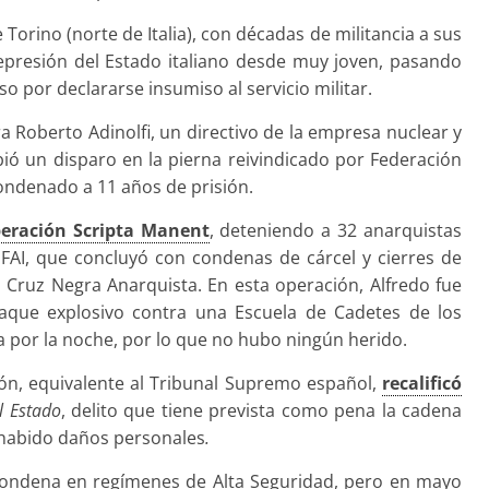
 Torino (norte de Italia), con décadas de militancia a sus
represión del Estado italiano desde muy joven, pasando
o por declararse insumiso al servicio militar.
ra Roberto Adinolfi, un directivo de la empresa nuclear y
ió un disparo en la pierna reivindicado por Federación
condenado a 11 años de prisión.
eración Scripta Manent
, deteniendo a 32 anarquistas
 FAI, que concluyó con condenas de cárcel y cierres de
a Cruz Negra Anarquista. En esta operación, Alfredo fue
aque explosivo contra una Escuela de Cadetes de los
a por la noche, por lo que no hubo ningún herido.
ión, equivalente al Tribunal Supremo español,
recalificó
l Estado
, delito que tiene prevista como pena la cadena
habido daños personales
.
condena en regímenes de Alta Seguridad, pero en mayo