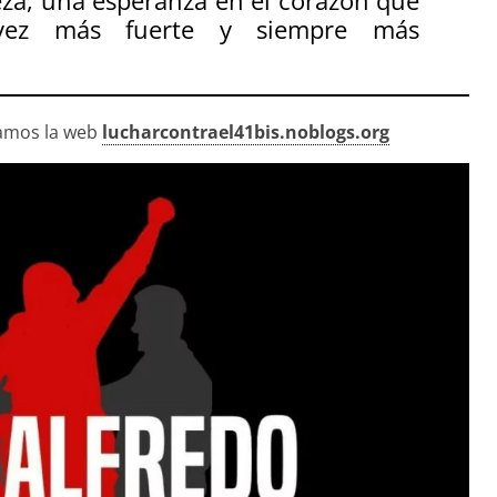
eza, una esperanza en el corazón que
 vez más fuerte y siempre más
damos la web
lucharcontrael41bis.noblogs.org