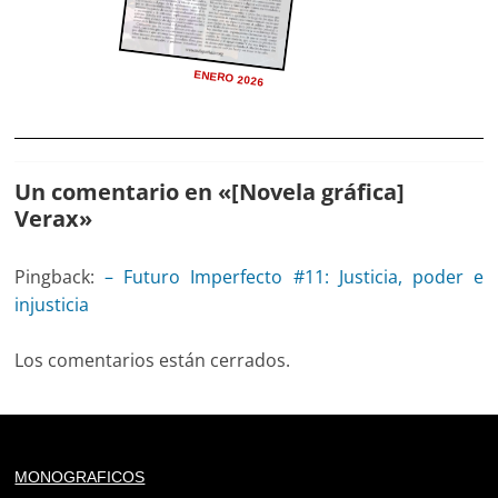
ENERO 2026
Un comentario en «
[Novela gráfica]
Verax
»
Pingback:
– Futuro Imperfecto #11: Justicia, poder e
injusticia
Los comentarios están cerrados.
Deprecated
: trim(): Passing null to parameter #1 ($string)
MONOGRAFICOS
of type string is deprecated in