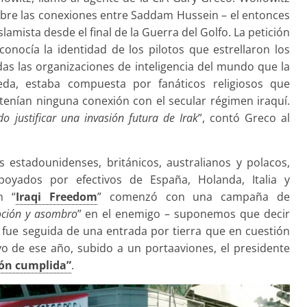
obre las conexiones entre Saddam Hussein – el entonces
slamista desde el final de la Guerra del Golfo. La petición
onocía la identidad de los pilotos que estrellaron los
das las organizaciones de inteligencia del mundo que la
eda, estaba compuesta por fanáticos religiosos que
tenían ninguna conexión con el secular régimen iraquí.
 justificar una invasión futura de Irak
”, contó Greco al
 estadounidenses, británicos, australianos y polacos,
yados por efectivos de España, Holanda, Italia y
n “
Iraqi Freedom
” comenzó con una campaña de
ción y asombro
” en el enemigo – suponemos que decir
 fue seguida de una entrada por tierra que en cuestión
yo de ese año, subido a un portaaviones, el presidente
ión cumplida”
.