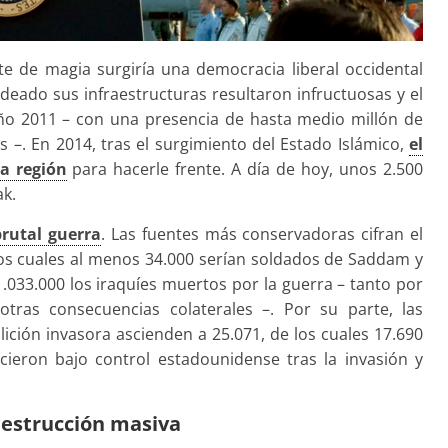
e de magia surgiría una democracia liberal occidental
eado sus infraestructuras resultaron infructuosas y el
año 2011 – con una presencia de hasta medio millón de
 –. En 2014, tras el surgimiento del Estado Islámico,
el
la región
para hacerle frente. A día de hoy, unos 2.500
k.
rutal guerra
. Las fuentes más conservadoras cifran el
los cuales al menos 34.000 serían soldados de Saddam y
n 1.033.000 los iraquíes muertos por la guerra – tanto por
tras consecuencias colaterales –. Por su parte, las
alición invasora ascienden a 25.071, de los cuales 17.690
cieron bajo control estadounidense tras la invasión y
destrucción masiva