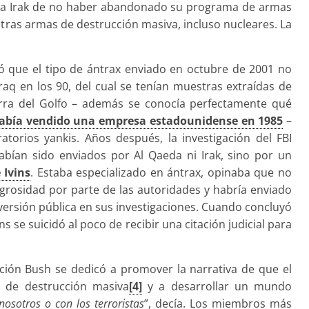
r a Irak de no haber abandonado su programa de armas
otras armas de destrucción masiva, incluso nucleares. La
ló que el tipo de ántrax enviado en octubre de 2001 no
raq en los 90, del cual se tenían muestras extraídas de
rra del Golfo – además se conocía perfectamente qué
había vendido una empresa estadounidense en 1985
–
torios yankis. Años después, la investigación del FBI
bían sido enviados por Al Qaeda ni Irak, sino por un
 Ivins
. Estaba especializado en ántrax, opinaba que no
ligrosidad por parte de las autoridades y habría enviado
nversión pública en sus investigaciones. Cuando concluyó
ins se suicidó al poco de recibir una citación judicial para
ación Bush se dedicó a promover la narrativa de que el
s de destrucción masiva
[4]
y a desarrollar un mundo
osotros o con los terroristas
”, decía. Los miembros más