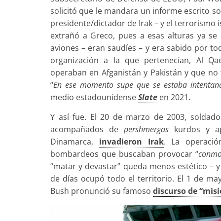
solicitó que le mandara un informe escrito s
presidente/dictador de Irak – y el terrorismo i
extrañó a Greco, pues a esas alturas ya se c
aviones – eran saudíes – y era sabido por to
organización a la que pertenecían, Al Qa
operaban en Afganistán y Pakistán y que no 
“
En ese momento supe que se estaba intentando
medio estadounidense
Slate
en 2021.
Y así fue. El 20 de marzo de 2003, soldados
acompañados de
pershmergas
kurdos y apo
Dinamarca,
invadieron Irak
. La operació
bombardeos que buscaban provocar “
conmo
“matar y devastar” queda menos estético – y
de días ocupó todo el territorio. El 1 de ma
Bush pronunció su famoso
discurso de “mis