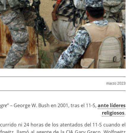
marzo 2023
ngre
” – George W. Bush en 2001, tras el 11-S,
ante líderes
religiosos
.
currido ni 24 horas de los atentados del 11-S cuando el
owitz, llamó al agente de la CIA Gary Greco. Wolfowitz