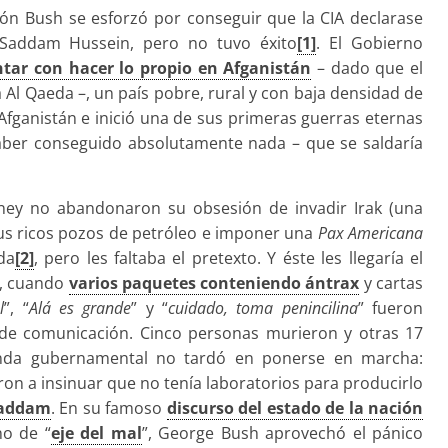
ación Bush se esforzó por conseguir que la CIA declarase
 Saddam Hussein, pero no tuvo éxito
[1]
. El Gobierno
tar con hacer lo propio en Afganistán
– dado que el
 Al Qaeda –, un país pobre, rural y con baja densidad de
fganistán e inició una de sus primeras guerras eternas
haber conseguido absolutamente nada – que se saldaría
ney no abandonaron su obsesión de invadir Irak (una
sus ricos pozos de petróleo e imponer una
Pax Americana
da
[2]
, pero les faltaba el pretexto. Y éste les llegaría el
k, cuando
varios paquetes conteniendo ántrax
y cartas
l
”, “
Alá es grande
” y “
cuidado, toma penincilina
” fueron
 de comunicación. Cinco personas murieron y otras 17
anda gubernamental no tardó en ponerse en marcha:
on a insinuar que no tenía laboratorios para producirlo
Saddam
. En su famoso
discurso del estado de la nación
no de “
eje del mal
”, George Bush aprovechó el pánico