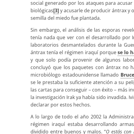
social generado por los ataques para acusa
biológicas
[3]
y acusarle de producir ántrax y 
semilla del miedo fue plantada.
Sin embargo, el análisis de las esporas reve
tenía nada que ver con el desarrollado por I
laboratorios desmantelados durante la Gue
ántrax tenía el régimen iraquí porque
se lo 
y que solo podía provenir de algunos labora
concluyó que los paquetes con ántrax no ha
microbiólogo estadounidense llamado
Bruce
se le prestaba la suficiente atención a su pe
las cartas para conseguir – con éxito – más i
la investigación Irak ya había sido invadida. Iv
declarar por estos hechos.
A lo largo de todo el año 2002 la Administr
régimen iraquí estaba desarrollando arma
dividido entre buenos y malos. “
O estás con n