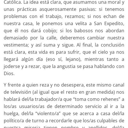
Católica. La idea está clara, que asumamos una moral y
unas prácticas asquerosamente pasivas: si tenemos
problemas con el trabajo, rezamos; si nos echan de
nuestra casa, le ponemos una velita a San Expedito,
que él nos dará cobijo; si los babosos nos abordan
demasiado por la calle, deberemos cambiar nuestra
vestimenta; y así suma y sigue. Al final, la conclusión
está clara, esta vida es para sufrir, que el cielo ya nos
llegará algún día (eso sí, lejano), mientras tanto a
joderse y a rezar, que la angustia se pasa hablando con
Dios.
Y frente a quien reza y no desespera, este mismo canal
de televisión (al igual que el resto en gran medida) nos
hablará del/la trabajador/a que “toma como rehenes” a
los/as usuarios/as de determinado servicio al ir a la
huelga, del/la “violento/a” que se acerca a casa del/la
político/a de turno a recordarle que los/as culpables de
nuestra miseria tienen nombre y apellidos, del/la