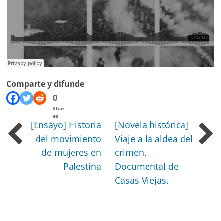
Comparte y difunde
0
Shar
es
[Ensayo] Historia
[Novela histórica]
del movimiento
Viaje a la aldea del
de mujeres en
crimen.
Palestina
Documental de
Casas Viejas.