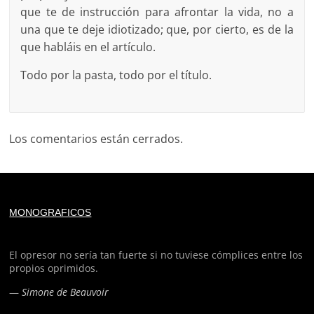
que te de instrucción para afrontar la vida, no a
una que te deje idiotizado; que, por cierto, es de la
que habláis en el artículo.
Todo por la pasta, todo por el título.
Los comentarios están cerrados.
Deprecated
: trim(): Passing null to parameter #1 ($string)
MONOGRAFICOS
of type string is deprecated in
/home/todoporh/www/wp-content/plugins/adapta-
rgpd/lib/vendor/Mustache/Tokenizer.php
on line
110
El opresor no sería tan fuerte si no tuviese cómplices entre los
propios oprimidos.
Deprecated
: trim(): Passing null to parameter #1 ($string)
—
Simone de Beauvoir
of type string is deprecated in