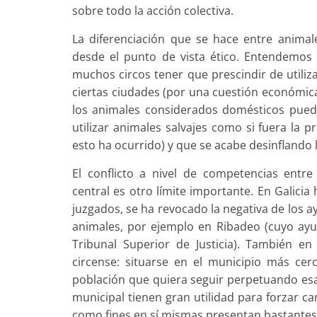
sobre todo la acción colectiva.
La diferenciación que se hace entre anima
desde el punto de vista ético. Entendemos 
muchos circos tener que prescindir de utiliza
ciertas ciudades (por una cuestión económica
los animales considerados domésticos pueda
utilizar animales salvajes como si fuera la 
esto ha ocurrido) y que se acabe desinflando l
El conflicto a nivel de competencias ent
central es otro límite importante. En Galici
juzgados, se ha revocado la negativa de los 
animales, por ejemplo en Ribadeo (cuyo ayun
Tribunal Superior de Justicia). También en
circense: situarse en el municipio más cer
población que quiera seguir perpetuando esa 
municipal tienen gran utilidad para forzar c
como fines en sí mismas presentan bastantes