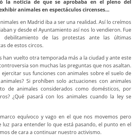
ó la noticia de que se aprobaba en el pleno del
exhibir animales en espectáculos circenses…
animales en Madrid iba a ser una realidad. Así lo creímos
aban y desde el Ayuntamiento así nos lo vendieron. Fue
ebilitamiento de las protestas ante las últimas
as de estos circos.
es han vuelto otra temporada más a la ciudad y ante este
controversia son muchas las preguntas que nos asaltan.
n ejercitar sus funciones con animales sobre el suelo de
e animales? Si prohíben solo actuaciones con animales
sto de animales considerados como domésticos, por
tros? ¿Qué pasará con los animales cuando la ley se
e marco equívoco y vago en el que nos movemos pero
e luz para entender lo que está pasando, el punto en el
emos de cara a continuar nuestro activismo.