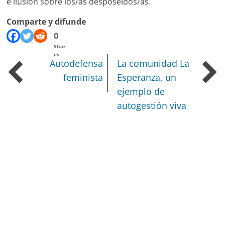
e ilusión sobre los/as desposeídos/as.
Comparte y difunde
0
Shar
es
Autodefensa
La comunidad La
feminista
Esperanza, un
ejemplo de
autogestión viva