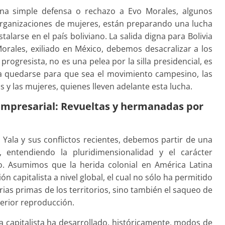
 una simple defensa o rechazo a Evo Morales, algunos
organizaciones de mujeres, están preparando una lucha
talarse en el país boliviano. La salida digna para Bolivia
orales, exiliado en México, debemos desacralizar a los
ogresista, no es una pelea por la silla presidencial, es
ca quedarse para que sea el movimiento campesino, las
 y las mujeres, quienes lleven adelante esta lucha.
 empresarial: Revueltas y hermanadas por
Yala y sus conflictos recientes, debemos partir de una
l, entendiendo la pluridimensionalidad y el carácter
o. Asumimos que la herida colonial en América Latina
ión capitalista a nivel global, el cual no sólo ha permitido
rias primas de los territorios, sino también el saqueo de
erior reproducción.
ema capitalista ha desarrollado, históricamente, modos de