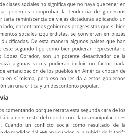
 de clases sociales no significa que no haya que tener en
onal podemos comprobar la tendencia de gobiernos
itaria reminiscencia de viejas dictaduras aplicando un
ro lado, encontramos gobiernos progresistas que si bien
ntos sociales izquierdistas, se convierten en piezas
 dulcificadas. De esta manera algunos países que han
de este segundo tipo como bien pudieran representarlo
, o López Obrador, son un potente desactivador de la
Quizá algunas voces pudieran incluir un factor nada
es de emancipación de los pueblos en América chocan de
era en sí misma; pero eso no les da a estos gobiernos
ión sin una crítica y un descontento popular.
via
imos comentando porque retrata esta segunda cara de los
ediática en el resto del mundo con claras manipulaciones
. Cuando un conflicto social como resultado de la
 de medidas del FMI en Ecuador, o la subida de la tarifa