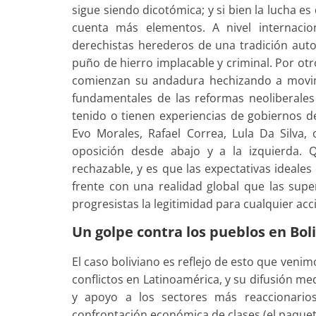
sigue siendo dicotómica; y si bien la lucha es
cuenta más elementos. A nivel internaci
derechistas herederos de una tradición autor
puño de hierro implacable y criminal. Por ot
comienzan su andadura hechizando a movimie
fundamentales de las reformas neoliberales
tenido o tienen experiencias de gobiernos 
Evo Morales, Rafael Correa, Lula Da Silva
oposición desde abajo y a la izquierda. 
rechazable, y es que las expectativas ideal
frente con una realidad global que las sup
progresistas la legitimidad para cualquier acc
Un golpe contra los pueblos en Boli
El caso boliviano es reflejo de esto que ven
conflictos en Latinoamérica, y su difusión m
y apoyo a los sectores más reaccionarios
confrontación económica de clases (el paquete