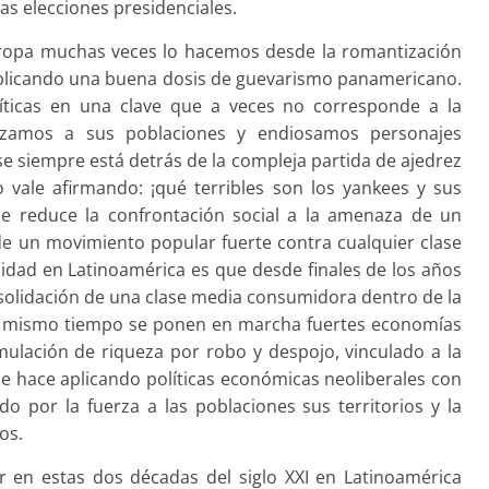
las elecciones presidenciales.
ropa muchas veces lo hacemos desde la romantización
, aplicando una buena dosis de guevarismo panamericano.
íticas en una clave que a veces no corresponde a la
tilizamos a sus poblaciones y endiosamos personajes
 siempre está detrás de la compleja partida de ajedrez
vale afirmando: ¡qué terribles son los yankees y sus
que reduce la confrontación social a la amenaza de un
de un movimiento popular fuerte contra cualquier clase
alidad en Latinoamérica es que desde finales de los años
solidación de una clase media consumidora dentro de la
 al mismo tiempo se ponen en marcha fuertes economías
ulación de riqueza por robo y despojo, vinculado a la
a se hace aplicando políticas económicas neoliberales con
o por la fuerza a las poblaciones sus territorios y la
os.
 en estas dos décadas del siglo XXI en Latinoamérica