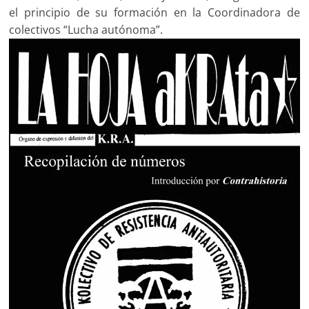
el principio de su formación en la Coordinadora de
colectivos “Lucha autónoma”.