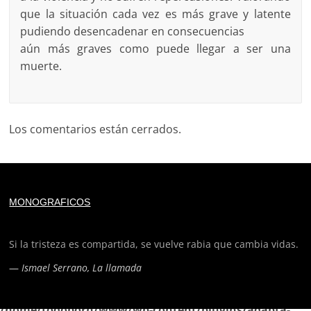
que la situación cada vez es más grave y latente
pudiendo desencadenar en consecuencias
aún más graves como puede llegar a ser una
muerte.
Los comentarios están cerrados.
Deprecated
: trim(): Passing null to parameter #1 ($string)
MONOGRAFICOS
of type string is deprecated in
/home/todoporh/www/wp-content/plugins/adapta-
rgpd/lib/vendor/Mustache/Tokenizer.php
on line
110
Si la tristeza es compartida, se vuelve rabia que cambia vidas.
—
Ismael Serrano, La llamada
Deprecated
: trim(): Passing null to parameter #1 ($string)
of type string is deprecated in
/home/todoporh/www/wp-content/plugins/adapta-