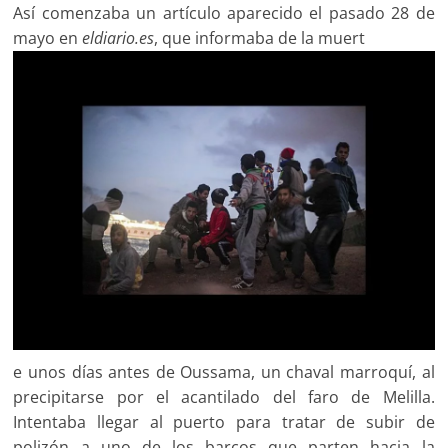
Así comenzaba un artículo aparecido el pasado 28 de
mayo en
eldiario.es
, que informaba de la muert
e unos días antes de Oussama, un chaval marroquí, al
precipitarse por el acantilado del faro de Melilla.
Intentaba llegar al puerto para tratar de subir de
polizón a uno de los barcos que parten hacia la