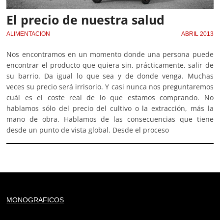
El precio de nuestra salud
ALIMENTACION
ABRIL 2013
Nos encontramos en un momento donde una persona puede
encontrar el producto que quiera sin, prácticamente, salir de
su barrio. Da igual lo que sea y de donde venga. Muchas
veces su precio será irrisorio. Y casi nunca nos preguntaremos
cuál es el coste real de lo que estamos comprando. No
hablamos sólo del precio del cultivo o la extracción, más la
mano de obra. Hablamos de las consecuencias que tiene
desde un punto de vista global. Desde el proceso
Deprecated
: trim(): Passing null to parameter #1 ($string)
MONOGRAFICOS
of type string is deprecated in
/home/todoporh/www/wp-content/plugins/adapta-