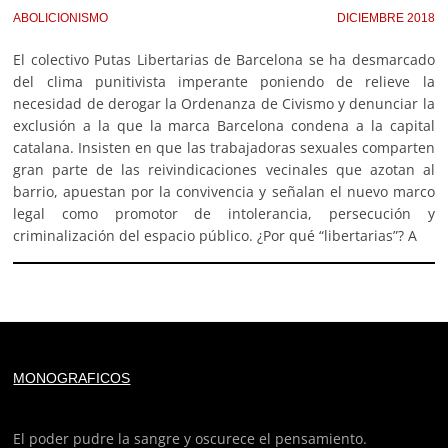
ABOLICIONISMO
DICIEMBRE 2018
El colectivo Putas Libertarias de Barcelona se ha desmarcado
del clima punitivista imperante poniendo de relieve la
necesidad de derogar la Ordenanza de Civismo y denunciar la
exclusión a la que la marca Barcelona condena a la capital
catalana. Insisten en que las trabajadoras sexuales comparten
gran parte de las reivindicaciones vecinales que azotan al
barrio, apuestan por la convivencia y señalan el nuevo marco
legal como promotor de intolerancia, persecución y
criminalización del espacio público. ¿Por qué “libertarias”? A
Deprecated
: trim(): Passing null to parameter #1 ($string)
MONOGRAFICOS
of type string is deprecated in
/home/todoporh/www/wp-content/plugins/adapta-
rgpd/lib/vendor/Mustache/Tokenizer.php
on line
110
El poder pudre la sangre y oscurece el pensamiento.