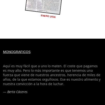
ENERO 2026
Deprecated
: trim(): Passing null to parameter #1 ($string)
MONOGRAFICOS
of type string is deprecated in
/home/todoporh/www/wp-content/plugins/adapta-
rgpd/lib/vendor/Mustache/Tokenizer.php
on line
110
Aquí es muy fácil que a uno lo maten. El coste que pagamos
es muy alto. Pero lo más importante es que tenemos una
fuerza que viene de nuestros ancestros, herencia de miles de
Deprecated
: trim(): Passing null to parameter #1 ($string)
años, de la que estamos orgullosos. Ese es nuestro alimento y
of type string is deprecated in
nuestra convicción a la hora de luchar.
/home/todoporh/www/wp-content/plugins/adapta-
—
Berta Cáceres
rgpd/lib/vendor/Mustache/Tokenizer.php
on line
110