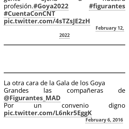
profesión.
#Goya2022
#figurantes
#CuentaConCNT
pic.twitter.com/4sTZsJE2zH
— CNT Artes Escenicas (@CNT_Escenicas)
February 12,
2022
La otra cara de la Gala de los Goya
Grandes las compañeras de
@Figurantes_MAD
Por un convenio digno
pic.twitter.com/L6nkr5EggK
— Solidaridad Obrera (@SoliObrera)
February 6, 2016