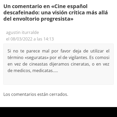
Un comentario en «
Cine español
descafeinado: una visión crítica más allá
del envoltorio progresista
»
agustin iturralde
el 08/03/2022 a las 14:13
Si no te parece mal por favor deja de utilizar el
término «seguratas» por el de vigilantes. Es comosi
en vez de cineastas dijeramos cineratas, o en vez
de medicos, medicatas…..
Los comentarios están cerrados.
Deprecated
: trim(): Passing null to parameter #1 ($string)