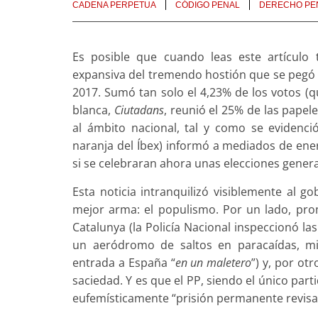
CADENA PERPETUA
CÓDIGO PENAL
DERECHO PE
Es posible que cuando leas este artículo
expansiva del tremendo hostión que se pegó e
2017. Sumó tan solo el 4,23% de los votos (
blanca,
Ciutadans
, reunió el 25% de las papel
al ámbito nacional, tal y como se eviden
naranja del Íbex) informó a mediados de ene
si se celebraran ahora unas elecciones genera
Esta noticia intranquilizó visiblemente al 
mejor arma: el populismo. Por un lado, pro
Catalunya (la Policía Nacional inspeccionó las
un aeródromo de saltos en paracaídas, mi
entrada a España “
en un maletero
”) y, por ot
saciedad. Y es que el PP, siendo el único par
eufemísticamente “prisión permanente revisabl