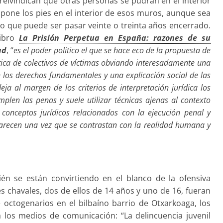
 reivindican que otras personas se pudran en el interior
pone los pies en el interior de esos muros, aunque sea
 que puede ser pasar veinte o treinta años encerrado.
libro
La Prisión Perpetua en España: razones de su
ad
, “
es el poder político el que se hace eco de la propuesta de
tica de colectivos de víctimas obviando interesadamente una
 los derechos fundamentales y una explicación social de las
ja al margen de los criterios de interpretación jurídica los
mplen las penas y suele utilizar técnicas ajenas al contexto
conceptos jurídicos relacionados con la ejecución penal y
carecen una vez que se contrastan con la realidad humana y
n se están convirtiendo en el blanco de la ofensiva
s chavales, dos de ellos de 14 años y uno de 16, fueran
 octogenarios en el bilbaíno barrio de Otxarkoaga, los
 los medios de comunicación: “La delincuencia juvenil