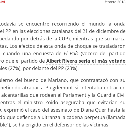
NAL
febrero 2018
 todavía se encuentre recorriendo el mundo la onda
l PP en las elecciones catalanas del 21 de diciembre de
quedando por detrás de la CUP), mientras que su marca
etas. Los efectos de esta onda de choque se trasladaron
ció cuando una encuesta de
El País
(vocero del partido
ro que el partido de
Albert Rivera sería el más votado
les (27%), por delante del PP (23%).
gobierno del bueno de Mariano, que contraatacó con su
metiendo atrapar a Puigdemont si intentaba entrar en
 alcantarillas que rodean al Parlament y la Guardia Civil
entras el ministro Zoido aseguraba que evitarían su
ro, exprimió el caso del asesinato de Diana Quer hasta la
tido que defiende a ultranza la cadena perpetua (llamada
e”), se ha erigido en el defensor de las víctimas.