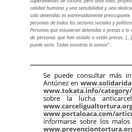
supervivientes de tortura, pero ante todo, prof
calidad humana y una sensibilidad y una dedica
sido detenidas es extremadamente preocupante.
personas de todos los sectores sociales y polític
Personas que estuvieron detenidas o presas o lo 
de personas que han estado o están presas
. […
puede serlo. Todas nosotras lo somos
”.
Se puede consultar más in
Antúnez en
www.solidarida
www.tokata.info/category/
sobre la lucha anticarce
www.carceligualtortura.or
www.portaloaca.com/articu
informarse sobre los malos 
www.prevenciontortura.or