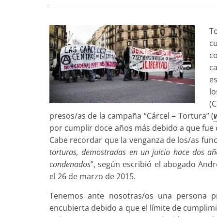
T
cu
c
ca
e
lo
(
presos/as de la campaña “Cárcel = Tortura” (
por cumplir doce años más debido a que fue 
Cabe recordar que la venganza de los/as func
torturas, demostradas en un juicio hace dos año
condenados
”, según escribió el abogado André
el 26 de marzo de 2015.
Tenemos ante nosotras/os una persona pr
encubierta debido a que el límite de cumplimi