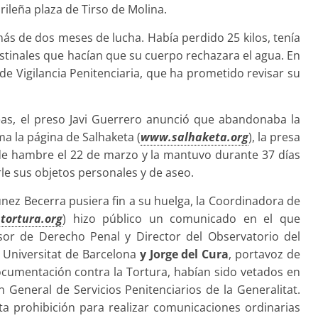
ileña plaza de Tirso de Molina.
más de dos meses de lucha. Había perdido 25 kilos, tenía
estinales que hacían que su cuerpo rechazara el agua. En
de Vigilancia Pe
nitenciaria, que ha prometido revisar su
as, el preso Javi Guerrero anunció que abandonaba la
ma la página de Salhaketa (
www.salhaketa.org
), la presa
de hambre el 22 de marzo y la mantuvo durante 37 días
le sus objetos personales y de aseo.
únez Becerra pusiera fin a su huelga, la Coordinadora de
tortura.org
) hizo público un comunicado en el que
esor de Derecho Penal y Director del Observatorio del
 Universitat de Barcelona
y Jorge del Cura
, portavoz de
cumentación contra la Tortura, habían sido vetados en
n General de Servicios Penitenciarios de la Generalitat.
ta prohibición para realizar comunicaciones ordinarias