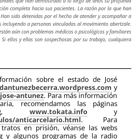
esionales que han demostrado a lo largo de años su profunda
ción completa hacia sus pacientes
.
La razón por la que han
 Han sido detenidas por el hecho de atender y acompañar a
os incluyendo a personas vinculadas al movimiento abertzale.
están aún con problemas médicos o psicológicos y familiares
]
Si ellos y ellas son sospechosas por su trabajo, cualquiera
formación sobre el estado de José
dantunezbecerra.wordpress.com
y
jose-antunez
. Para más información
laria, recomendamos las páginas
g
,
www.tokata.info
y
los/anticarcelario.html
. Para
tratos en prisión, véanse las webs
g
y algunos programas de la radio