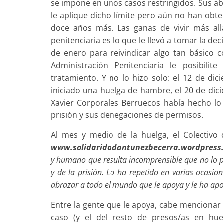
se impone en
unos casos restringidos. Sus ab
le aplique dicho límite pero aún no han obte
doce años más. Las ganas de vivir más allá
penitenciaria es lo que le llevó a tomar la 
de enero para reivindicar algo tan básico 
Administración Penitenciaria le posibilit
tratamiento. Y no lo hizo solo: el 12 de di
iniciado una huelga de hambre, el 20 de dic
Xavier Corporales Berruecos había hecho lo
prisión y sus denegaciones de permisos.
Al mes y medio de la huelga, el Colectiv
www.solidaridadantunezbecerra.wordpress
y humano que resulta incomprensible que no lo pue
y de la prisión. Lo ha repetido en varias ocasi
abrazar a todo el mundo que le apoya y le ha apo
Entre la gente que le apoya, cabe mencionar a 
caso (y el del resto de presos/as en hue