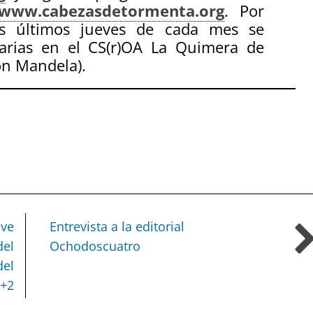
www.cabezasdetormenta.org
. Por
os últimos jueves de cada mes se
larias en el CS(r)OA La Quimera de
on Mandela).
ave
Entrevista a la editorial
del
Ochodoscuatro
del
+2