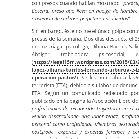
con presos cuando habían mostrado
“
preocu
Becerra, preso que lleva en huelga de hambre
existencia de cadenas perpetuas encubiertas
”.
Sin embargo, éste no fue el único golpe cont
presas de la semana. Dos días después, el 
de Luzuriaga, psicóloga; Oihana Barrios Sali
Abaigar, trabajadora psicosoci
(
https://legal15m.wordpress.com/2015/03/
lopez-oihana-barrios-fernando-arburua-e-
operacion-pastor/
). Se les imputaba a las
terrorista (ETA), debido a su labor de denunci
ETA. Según un comunicado redactado por 
publicado en la página la Asociación Libre d
profesionales de reconocida trayectoria en e
venido desarrollando una labor tenaz, profun
personal como profesional. Miembros destacado
postgrado, expertos y expertas forenses y co