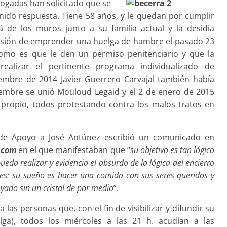
ogadas han solicitado que se
nido respuesta. Tiene 58 años, y le quedan por cumplir
 de los muros junto a su familia actual y la desidia
decisión de emprender una huelga de hambre el pasado 23
como es que le den un permiso penitenciario y que la
e realizar el pertinente programa individualizado de
ciembre de 2014 Javier Guerrero Carvajal también había
iembre se unió Mouloud Legaid y el 2 de enero de 2015
 propio, todos protestando contra los malos tratos en
o de Apoyo a José Antúnez escribió un comunicado en
.com
en el que manifestaban que “
su objetivo es tan lógico
da realizar y evidencia el absurdo de la lógica del encierro
ones: su sueño es hacer una comida con sus seres queridos y
yado sin un cristal de por medio
”.
las personas que, con el fin de visibilizar y difundir su
lga), todos los miércoles a las 21 h. acudían a las