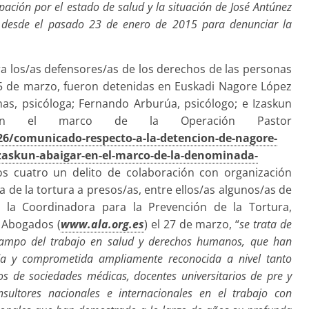
pación por el estado de salud y la situación de José Antúnez
 desde el pasado 23 de enero de 2015 para denunciar la
ra los/as defensores/as de los derechos de las personas
25 de marzo, fueron detenidas en Euskadi Nagore López
nas, psicóloga; Fernando Arburúa, psicólogo; e Izaskun
al, en el marco de la Operación Pastor
26/comunicado-respecto-a-la-detencion-de-nagore-
izaskun-abaigar-en-el-marco-de-la-denominada-
/os cuatro un delito de colaboración con organización
a de la tortura a presos/as, entre ellos/as algunos/as de
la Coordinadora para la Prevención de la Tortura,
e Abogados (
www.ala.org.es
) el 27 de marzo, “
se trata de
l campo del trabajo en salud y derechos humanos, que han
da y comprometida ampliamente reconocida a nivel tanto
s de sociedades médicas, docentes universitarios de pre y
nsultores nacionales e internacionales en el trabajo con