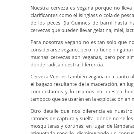
Nuestra cerveza es vegana porque no lleva
clarificantes como el Isinglass o cola de pesc
de los peces, (la Guinnes de barril hasta 
cervezas que pueden llevar gelatina, miel, lac
Para nosotras vegano no es tan solo que no 
considerarse vegano, pero no tiene ninguna i
muchas cervezas son veganas, pero por simp
donde radica nuestra diferencia.
Cerveza Veer es también vegana en cuanto al
el bagazo resultante de la maceración, en lug
compostamos y lo usamos en nuestro huert
tampoco que se usarán en la explotación ani
Otro detalle que nos diferencia es nuestr
ratones de captura y suelta, donde no se les
mosquiteras y cortinas, en lugar de lámparas
etiquetado sencillo, disminuyendo un consum