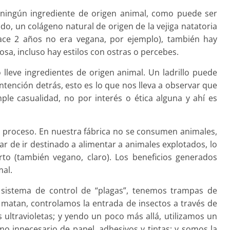
 ningún ingrediente de origen animal, como puede ser
ado, un colágeno natural de origen de la vejiga natatoria
hace 2 años no era vegana, por ejemplo), también hay
tosa, incluso hay estilos con ostras o percebes.
lleve ingredientes de origen animal. Un ladrillo puede
ntención detrás, esto es lo que nos lleva a observar que
le casualidad, no por interés o ética alguna y ahí es
 proceso. En nuestra fábrica no se consumen animales,
ar de ir destinado a alimentar a animales explotados, lo
o (también vegano, claro). Los beneficios generados
mal.
o sistema de control de “plagas”, tenemos trampas de
 matan, controlamos la entrada de insectos a través de
 ultravioletas; y yendo un poco más allá, utilizamos un
o innecesario de papel, adhesivos y tintas; y somos la