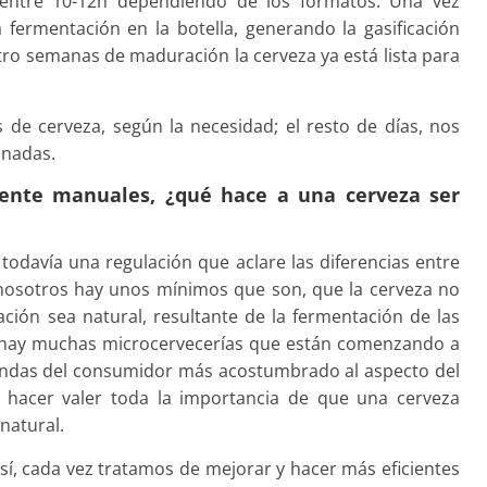
entre 10-12h dependiendo de los formatos. Una vez
 fermentación en la botella, generando la gasificación
tro semanas de maduración la cerveza ya está lista para
de cerveza, según la necesidad; el resto de días, nos
onadas.
ente manuales, ¿qué hace a una cerveza ser
 todavía una regulación que aclare las diferencias entre
 nosotros hay unos mínimos que son, que la cerveza no
icación sea natural, resultante de la fermentación de las
a hay muchas microcervecerías que están comenzando a
emandas del consumidor más acostumbrado al aspecto del
y hacer valer toda la importancia de que una cerveza
natural.
, cada vez tratamos de mejorar y hacer más eficientes