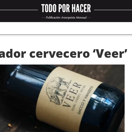
rador cervecero ‘Veer’