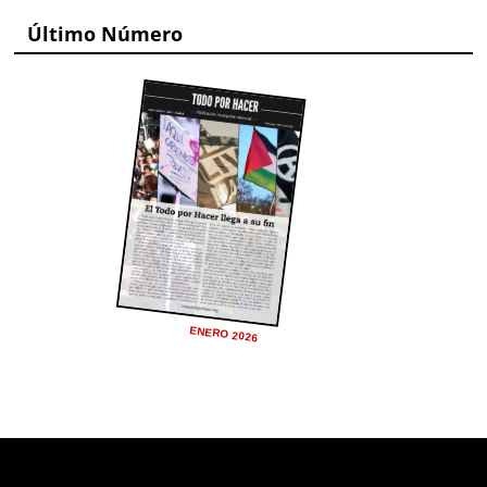
Último Número
ENERO 2026
Deprecated
: trim(): Passing null to parameter #1 ($string)