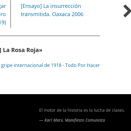
gar
[Ensayo] La insurrección
ero
transmitida. Oaxaca 2006
19)
] La Rosa Roja
»
 gripe internacional de 1918 - Todo Por Hacer
of type string is deprecated in
/home/todoporh/www/wp-co
El motor de la historia es la lucha de clases.
—
Karl Marx, Manifiesto Comunista
of type string is deprecated in
/home/todoporh/www/wp-co