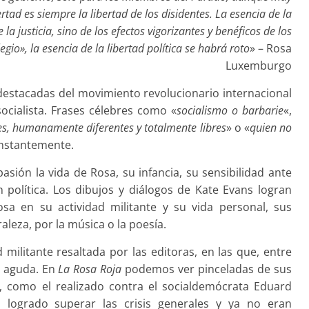
rtad es siempre la libertad de los disidentes. La esencia de la
la justicia, sino de los efectos vigorizantes y benéficos de los
legio», la esencia de la libertad política se habrá roto
» – Rosa
Luxemburgo
estacadas del movimiento revolucionario internacional
cialista. Frases célebres como «
socialismo o barbarie
«,
, humanamente diferentes y totalmente libres
» o «
quien no
onstantemente.
sión la vida de Rosa, su infancia, su sensibilidad ante
ón política. Los dibujos y diálogos de Kate Evans logran
osa en su actividad militante y su vida personal, sus
aleza, por la música o la poesía.
 militante resaltada por las editoras, en las que, entre
a aguda. En
La Rosa Roja
podemos ver pinceladas de sus
, como el realizado contra el socialdemócrata Eduard
a logrado superar las crisis generales y ya no eran