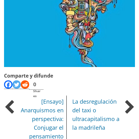
Comparte y difunde
0
Shar
es
[Ensayo]
La desregulación
Anarquismos en
del taxi o
perspectiva:
ultracapitalismo a
Conjugar el
la madrileña
pensamiento