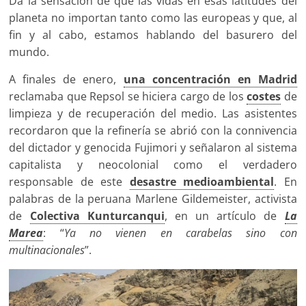
Da la sensación de que las vidas en esas latitudes del
planeta no importan tanto como las europeas y que, al
fin y al cabo, estamos hablando del basurero del
mundo.
A finales de enero,
una concentración en Madrid
reclamaba que Repsol se hiciera cargo de los
costes
de
limpieza y de recuperación del medio. Las asistentes
recordaron que la refinería se abrió con la connivencia
del dictador y genocida Fujimori y señalaron al sistema
capitalista y neocolonial como el verdadero
responsable de este
desastre medioambiental
. En
palabras de la peruana Marlene Gildemeister, activista
de
Colectiva Kunturcanqui
, en un artículo de
La
Marea
: “
Ya no vienen en carabelas sino con
multinacionales
”.