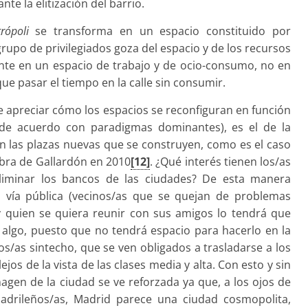
te la elitización del barrio.
rópoli
se transforma en un espacio constituido por
upo de privilegiados goza del espacio y de los recursos
nte en un espacio de trabajo y de ocio-consumo, no en
 que pasar el tiempo en la calle sin consumir.
e apreciar cómo los espacios se reconfiguran en función
 de acuerdo con paradigmas dominantes), es el de la
n las plazas nuevas que se construyen, como es el caso
obra de Gallardón en 2010
[12]
. ¿Qué interés tienen los/as
eliminar los bancos de las ciudades? De esta manera
a vía pública (vecinos/as que se quejan de problemas
y quien se quiera reunir con sus amigos lo tendrá que
algo, puesto que no tendrá espacio para hacerlo en la
os/as sintecho, que se ven obligados a trasladarse a los
jos de la vista de las clases media y alta. Con esto y sin
magen de la ciudad se ve reforzada ya que, a los ojos de
madrileños/as, Madrid parece una ciudad cosmopolita,