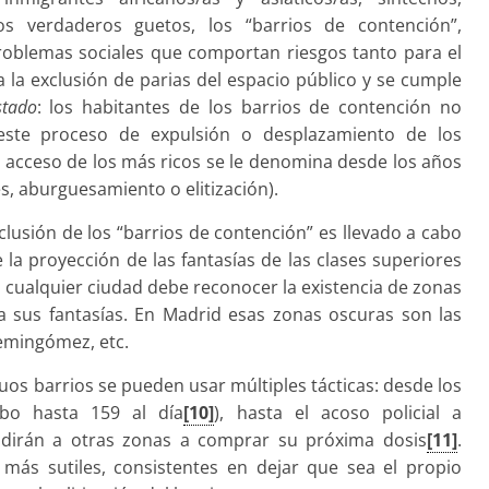
s verdaderos guetos, los “barrios de contención”,
oblemas sociales que comportan riesgos tanto para el
a la exclusión de parias del espacio público y se cumple
stado
: los habitantes de los barrios de contención no
este proceso de expulsión o desplazamiento de los
el acceso de los más ricos se le denomina desde los años
s, aburguesamiento o elitización).
lusión de los “barrios de contención” es llevado a cabo
 la proyección de las fantasías de las clases superiores
e cualquier ciudad debe reconocer la existencia de zonas
a sus fantasías. En Madrid esas zonas oscuras son las
demingómez, etc.
guos barrios se pueden usar múltiples tácticas: desde los
abo hasta 159 al día
[10]
), hasta el acoso policial a
dirán a otras zonas a comprar su próxima dosis
[11]
.
 más sutiles, consistentes en dejar que sea el propio