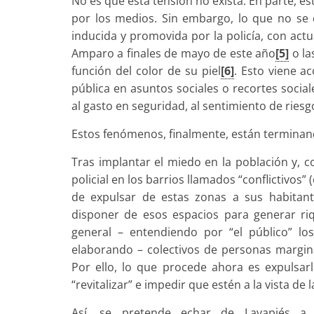
No es que esta tensión no exista. En parte, es
por los medios. Sin embargo, lo que no se 
inducida y promovida por la policía, con actu
Amparo a finales de mayo de este año
[5]
o la
función del color de su piel
[6]
. Esto viene a
pública en asuntos sociales o recortes socia
al gasto en seguridad, al sentimiento de riesg
Estos fenómenos, finalmente, están termina
Tras implantar el miedo en la población y, 
policial en los barrios llamados “conflictivos”
de expulsar de estas zonas a sus habitant
disponer de esos espacios para generar riq
general – entendiendo por “el público” lo
elaborando – colectivos de personas margina
Por ello, lo que procede ahora es expulsarle
“revitalizar” e impedir que estén a la vista de 
Así, se pretende echar de Lavapiés a in