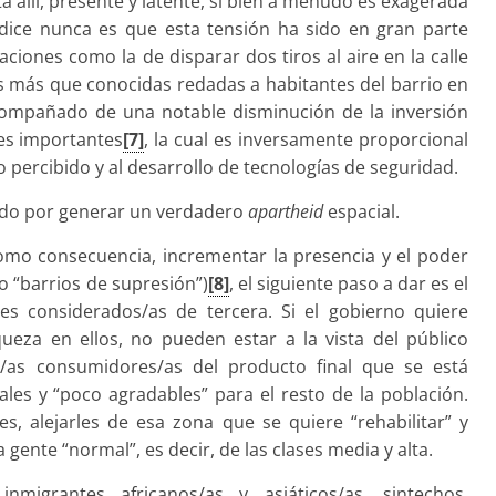
tá allí, presente y latente, si bien a menudo es exagerada
dice nunca es que esta tensión ha sido en gran parte
aciones como la de disparar dos tiros al aire en la calle
s más que conocidas redadas a habitantes del barrio en
compañado de una notable disminución de la inversión
les importantes
[7]
, la cual es inversamente proporcional
o percibido y al desarrollo de tecnologías de seguridad.
ndo por generar un verdadero
apartheid
espacial.
como consecuencia, incrementar la presencia y el poder
 (o “barrios de supresión”)
[8]
, el siguiente paso a dar es el
es considerados/as de tercera. Si el gobierno quiere
ueza en ellos, no pueden estar a la vista del público
s/as consumidores/as del producto final que se está
les y “poco agradables” para el resto de la población.
s, alejarles de esa zona que se quiere “rehabilitar” y
la gente “normal”, es decir, de las clases media y alta.
migrantes africanos/as y asiáticos/as, sintechos,