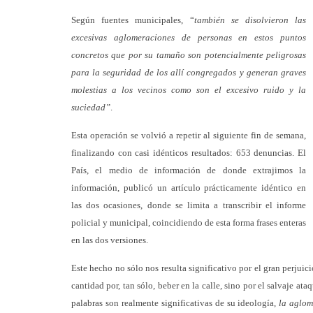
Según fuentes municipales, “
también se disolvieron las
excesivas aglomeraciones de personas en estos puntos
concretos que por su tamaño son potencialmente peligrosas
para la seguridad de los allí congregados y generan graves
molestias a los vecinos como son el excesivo ruido y la
suciedad”
.
Esta operación se volvió a repetir al siguiente fin de semana,
finalizando con casi idénticos resultados: 653 denuncias. El
País, el medio de información de donde extrajimos la
información, publicó un artículo prácticamente idéntico en
las dos ocasiones, donde se limita a transcribir el informe
policial y municipal, coincidiendo de esta forma frases enteras
en las dos versiones.
Este hecho no sólo nos resulta significativo por el gran perju
cantidad por, tan sólo, beber en la calle, sino por el salvaje ata
palabras son realmente significativas de su ideología,
la aglom