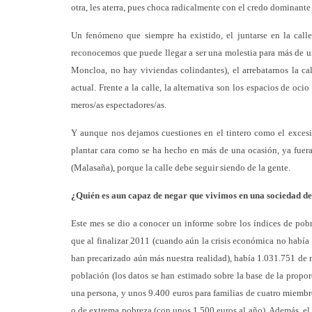
otra, les aterra, pues choca radicalmente con el credo dominant
Un fenómeno que siempre ha existido, el juntarse en la call
reconocemos que puede llegar a ser una molestia para más de un
Moncloa, no hay viviendas colindantes), el arrebatarnos la c
actual. Frente a la calle, la alternativa son los espacios de o
meros/as espectadores/as.
Y aunque nos dejamos cuestiones en el tintero como el excesi
plantar cara como se ha hecho en más de una ocasión, ya fuera e
(Malasaña), porque la calle debe seguir siendo de la gente.
¿Quién es aun capaz de negar que vivimos en una sociedad de
Este mes se dio a conocer un informe sobre los índices de pobr
que al finalizar 2011 (cuando aún la crisis económica no había
han precarizado aún más nuestra realidad), había 1.031.751 de m
población (los datos se han estimado sobre la base de la propor
una persona, y unos 9.400 euros para familias de cuatro miemb
o de extrema pobreza (con unos 1.500 euros al año). Además, el 