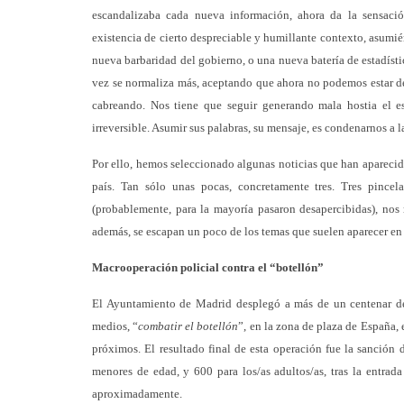
escandalizaba cada nueva información, ahora da la sensació
existencia de cierto despreciable y humillante contexto, asumi
nueva barbaridad del gobierno, o una nueva batería de estadístic
vez se normaliza más, aceptando que ahora no podemos estar d
cabreando. Nos tiene que seguir generando mala hostia el escu
irreversible. Asumir sus palabras, su mensaje, es condenarnos a l
Por ello, hemos seleccionado algunas noticias que han aparecid
país. Tan sólo unas pocas, concretamente tres. Tres pincel
(probablemente, para la mayoría pasaron desapercibidas), nos r
además, se escapan un poco de los temas que suelen aparecer en 
Macrooperación policial contra el “botellón”
El Ayuntamiento de Madrid desplegó a más de un centenar de 
medios, “
combatir el botellón
”, en la zona de plaza de España, 
próximos. El resultado final de esta operación fue la sanción 
menores de edad, y 600 para los/as adultos/as, tras la entrad
aproximadamente.