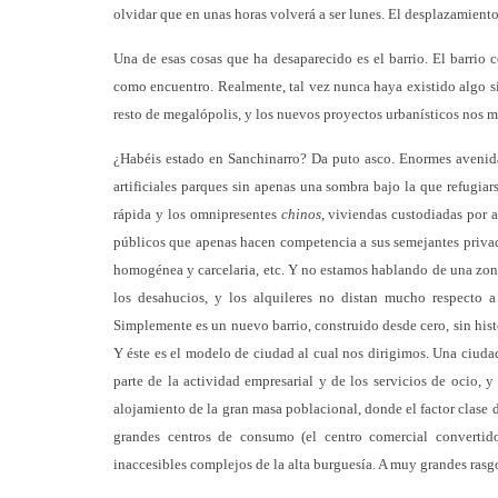
olvidar que en unas horas volverá a ser lunes. El desplazamient
Una de esas cosas que ha desaparecido es el barrio. El barrio
como encuentro. Realmente, tal vez nunca haya existido algo si
resto de megalópolis, y los nuevos proyectos urbanísticos nos m
¿Habéis estado en Sanchinarro? Da puto asco. Enormes avenid
artificiales parques sin apenas una sombra bajo la que refugiar
rápida y los omnipresentes
chinos
, viviendas custodiadas por a
públicos que apenas hacen competencia a sus semejantes privados
homogénea y carcelaria, etc. Y no estamos hablando de una zon
los desahucios, y los alquileres no distan mucho respecto 
Simplemente es un nuevo barrio, construido desde cero, sin hist
Y éste es el modelo de ciudad al cual nos dirigimos. Una ciudad
parte de la actividad empresarial y de los servicios de ocio, 
alojamiento de la gran masa poblacional, donde el factor clase 
grandes centros de consumo (el centro comercial convertid
inaccesibles complejos de la alta burguesía. A muy grandes rasgos