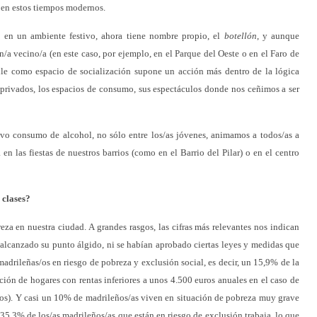
e en estos tiempos modernos.
e en un ambiente festivo, ahora tiene nombre propio, el
botellón
, y aunque
/a vecino/a (en este caso, por ejemplo, en el Parque del Oeste o en el Faro de
alle como espacio de socialización supone un acción más dentro de la lógica
cio privados, los espacios de consumo, sus espectáculos donde nos ceñimos a ser
vo consumo de alcohol, no sólo entre los/as jóvenes, animamos a todos/as a
n las fiestas de nuestros barrios (como en el Barrio del Pilar) o en el centro
 clases?
eza en nuestra ciudad. A grandes rasgos, las cifras más relevantes nos indican
 alcanzado su punto álgido, ni se habían aprobado ciertas leyes y medidas que
adrileñas/os en riesgo de pobreza y exclusión social, es decir, un 15,9% de la
ción de hogares con rentas inferiores a unos 4.500 euros anuales en el caso de
ros). Y casi un 10% de madrileños/as viven en situación de pobreza muy grave
35,3% de los/as madrileños/as que están en riesgo de exclusión trabaja, lo que