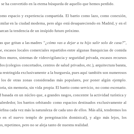
o se ha convertido en la eterna búsqueda de aquello que hemos perdido.
 como espacio y experiencia compartida. El barrio como lazo, como conexión,
milar en la ciudad moderna, pero algo está desapareciendo en Madrid, y en el
arcan la tendencia de un insípido futuro próximo.
as que gritan a las madres
“¿cómo vas a dejar a tu hijo salir solo de casa?
”,
se, escasos locales comerciales repartidos entre algunas franquicias de comida
ltos muros, sistemas de videovigilancia y seguridad privada, escasos recursos
 (colegios concertados, centros de salud privados, etc.), arquitectura barata,
a restringida exclusivamente a la burguesía, pues aquí también son numerosos
a los de otras zonas consideradas más populares, por poner algún ejemplo.
oria, sin memoria, sin vida propia. El barrio como servicio, no como escenario.
 basada en un núcleo que, a grandes rasgos, concentre la actividad turística y
y alrededor, los barrios orbitando como espacios destinados exclusivamente al
defina cada vez más la naturaleza de cada uno de ellos. Más allá, tendremos los
o en el nuevo templo de peregrinación dominical), y algo más lejos, los
, repetimos, pero no se aleja tanto de nuestra realidad.