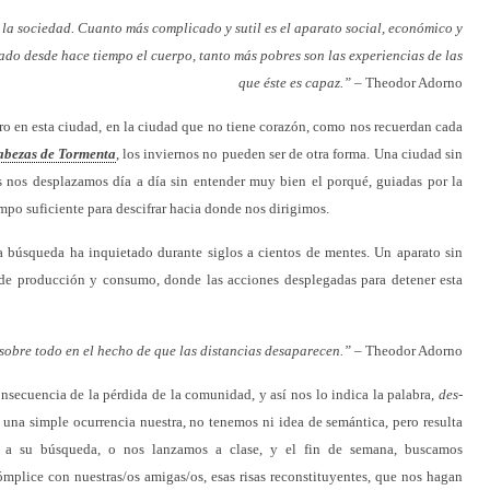
 la sociedad. Cuanto más complicado y sutil es el aparato social, económico y
ado desde hace tiempo el cuerpo, tanto más pobres son las experiencias de las
que éste es capaz.”
– Theodor Adorno
ero en esta ciudad, en la ciudad que no tiene corazón, como nos recuerdan cada
bezas de Tormenta
, los inviernos no pueden ser de otra forma. Una ciudad sin
s nos desplazamos día a día sin entender muy bien el porqué, guiadas por la
iempo suficiente para descifrar hacia donde nos dirigimos.
a búsqueda ha inquietado durante siglos a cientos de mentes. Un aparato sin
 de producción y consumo, donde las acciones desplegadas para detener esta
sobre todo en el hecho de que las distancias desaparecen.”
– Theodor Adorno
nsecuencia de la pérdida de la comunidad, y así nos lo indica la palabra,
des-
s una simple ocurrencia nuestra, no tenemos ni idea de semántica, pero resulta
o a su búsqueda, o nos lanzamos a clase, y el fin de semana, buscamos
mplice con nuestras/os amigas/os, esas risas reconstituyentes, que nos hagan