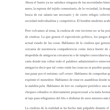
Ahora el barrio ya no satisface ninguna de las necesidades bás
antes, la ruptura del tejido comunitario, de la vecindad, la des
busca de ese salario tan necesario y de cierto refugio colect
sociedad individualista y competitiva. El hombre moderno acab
Pero volvamos al tema, la crudeza de este invierno no se ha po
de crudeza. La que genera el espectáculo político, los juegos de
actual estado de las cosas. Hablamos de la crudeza que genera
cercanía de nuestros/as compañeros/as como única fuente de ca
despedida de amigos/as cercanos/as o de simples conocidas/os 
carta donde tras cribar todo el palabreo administrativo entre
amigas/os decir que tal como están las cosas no se pueden queja
tras pasar por el enésimo
call center
. Hablamos de comprobar que
exprimir el monedero. Hablamos de estar en asambleas donde no e
la maldita pela. Hablamos de leer en cualquier periódico una n
cheques cobrados es directamente proporcional a la mala hostia
al tajo para refugiarnos del frío o disfrutar de unos minutos más
La crudeza de la realidad se ha hecho más palpable durante el 