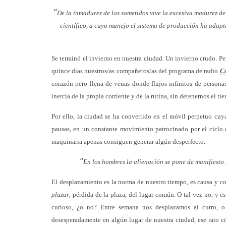
“
De la inmadurez de los sometidos vive la excesiva madurez de
científico, a cuyo manejo el sistema de producción ha adapt
Se terminó el invierno en nuestra ciudad. Un invierno crudo. P
quince días nuestros/as compañeros/as del programa de radio
Ca
corazón pero llena de venas donde flujos infinitos de persona
inercia de la propia corriente y de la rutina, sin detenernos el t
Por ello, la ciudad se ha convertido en el móvil perpetuo cuy
pausas, en un constante movimiento patrocinado por el ciclo
maquinaria apenas consiguen generar algún desperfecto.
“
En los hombres la alienación se pone de manifiesto 
El desplazamiento es la norma de nuestro tiempo, es causa y co
plazar
, pérdida de la plaza, del lugar común. O tal vez no, y e
curioso, ¿o no? Entre semana nos desplazamos al curro, 
desesperadamente en algún lugar de nuestra ciudad, ese rato có