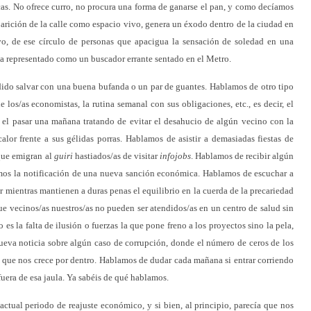
icas. No ofrece curro, no procura una forma de ganarse el pan, y como decíamos
aparición de la calle como espacio vivo, genera un éxodo dentro de la ciudad en
ivo, de ese círculo de personas que apacigua la sensación de soledad en una
a representado como un buscador errante sentado en el Metro.
dido salvar con una buena bufanda o un par de guantes. Hablamos de otro tipo
 los/as economistas, la rutina semanal con sus obligaciones, etc., es decir, el
 el pasar una mañana tratando de evitar el desahucio de algún vecino con la
lor frente a sus gélidas porras. Hablamos de asistir a demasiadas fiestas de
que emigran al
guiri
hastiados/as de visitar
infojobs
. Hablamos de recibir algún
vemos la notificación de una nueva sanción económica. Hablamos de escuchar a
r mientras mantienen a duras penas el equilibrio en la cuerda de la precariedad
 vecinos/as nuestros/as no pueden ser atendidos/as en un centro de salud sin
s la falta de ilusión o fuerzas la que pone freno a los proyectos sino la pela,
ueva noticia sobre algún caso de corrupción, donde el número de ceros de los
 que nos crece por dentro. Hablamos de dudar cada mañana si entrar corriendo
 fuera de esa jaula. Ya sabéis de qué hablamos.
actual periodo de reajuste económico, y si bien, al principio, parecía que nos