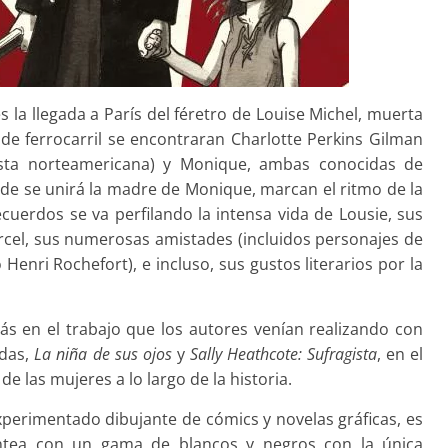
s la llegada a París del féretro de Louise Michel, muerta
 de ferrocarril se encontraran Charlotte Perkins Gilman
nista norteamericana) y Monique, ambas conocidas de
rde se unirá la madre de Monique, marcan el ritmo de la
ecuerdos se va perfilando la intensa vida de Lousie, sus
cárcel, sus numerosas amistades (incluidos personajes de
enri Rochefort), e incluso, sus gustos literarios por la
s en el trabajo que los autores venían realizando con
idas,
La niña de sus ojos
y
Sally Heathcote: Sufragista
, en el
de las mujeres a lo largo de la historia.
 experimentado dibujante de cómics y novelas gráficas, es
antea con un gama de blancos y negros con la única