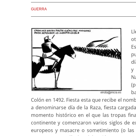
GUERRA
L
ot
Es
pu
dí
y
N
(
b
Colón en 1492. Fiesta esta que recibe el nom
a denominarse día de la Raza, fiesta cargad
momento histórico en el que las tropas fin
continente y comenzaron varios siglos de ex
europeos y masacre o sometimiento (o las 