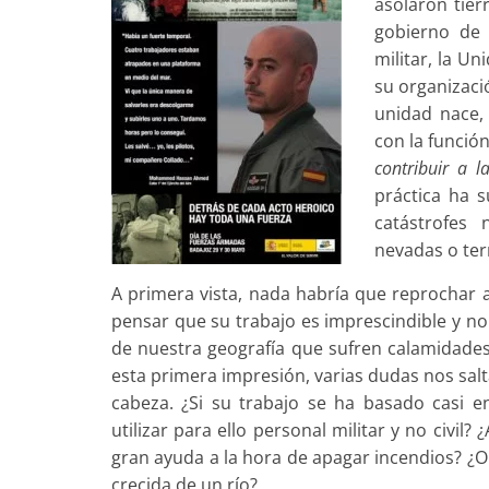
asolaron tier
gobierno de 
militar, la U
su organizaci
unidad nace, 
con la función
contribuir a l
práctica ha s
catástrofes 
nevadas o te
A primera vista, nada habría que reprochar a
pensar que su trabajo es imprescindible y n
de nuestra geografía que sufren calamidades
esta primera impresión, varias dudas nos salt
cabeza. ¿Si su trabajo se ha basado casi en
utilizar para ello personal militar y no civi
gran ayuda a la hora de apagar incendios? ¿O 
crecida de un río?