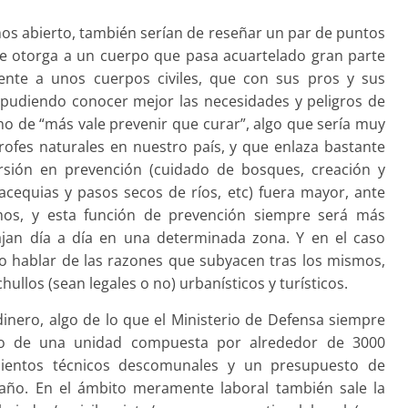
s abierto, también serían de reseñar un par de puntos
le otorga a un cuerpo que pasa acuartelado gran parte
ente a unos cuerpos civiles, que con sus pros y sus
, pudiendo conocer mejor las necesidades y peligros de
icho de “más vale prevenir que curar”, algo que sería muy
strofes naturales en nuestro país, y que enlaza bastante
ersión en prevención (cuidado de bosques, creación y
cequias y pasos secos de ríos, etc) fuera mayor, ante
os, y esta función de prevención siempre será más
ajan día a día en una determinada zona. Y en el caso
no hablar de las razones que subyacen tras los mismos,
ullos (sean legales o no) urbanísticos y turísticos.
nero, algo de lo que el Ministerio de Defensa siempre
do de una unidad compuesta por alrededor de 3000
ientos técnicos descomunales y un presupuesto de
año. En el ámbito meramente laboral también sale la