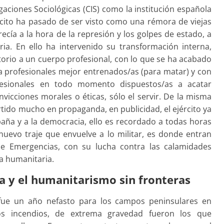
gaciones Sociológicas (CIS) como la institución española
rcito ha pasado de ser visto como una rémora de viejas
ecía a la hora de la represión y los golpes de estado, a
ia. En ello ha intervenido su transformación interna,
orio a un cuerpo profesional, con lo que se ha acabado
 a profesionales mejor entrenados/as (para matar) y con
fesionales en todo momento dispuestos/as a acatar
nvicciones morales o éticas, sólo el servir. De la misma
rtido mucho en propaganda, en publicidad, el ejército ya
aña y a la democracia, ello es recordado a todas horas
e nuevo traje que envuelve a lo militar, es donde entran
de Emergencias, con su lucha contra las calamidades
a humanitaria.
a y el humanitarismo sin fronteras
fue un año nefasto para los campos peninsulares en
los incendios, de extrema gravedad fueron los que