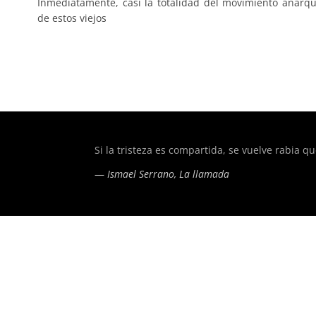
Inmediatamente, casi la totalidad del movimiento anarq
de estos viejos
of type string is deprecated in
/home/todoporh/www/wp-co
Si la tristeza es compartida, se vuelve rabia q
—
Ismael Serrano, La llamada
of type string is deprecated in
/home/todoporh/www/wp-co