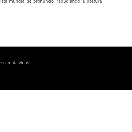
uista mundial se pronunció, repudiando la postura
ntent/plugins/adapta-
ue cambia vidas.
ntent/plugins/adapta-