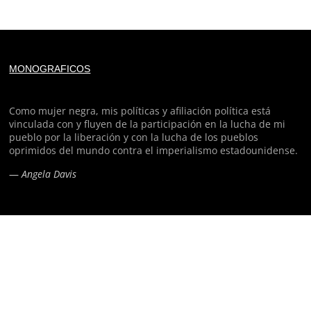
Deprecated
: trim(): Passing null to parameter #1 ($string)
MONOGRAFICOS
of type string is deprecated in
/home/todoporh/www/wp-content/plugins/adapta-
rgpd/lib/vendor/Mustache/Tokenizer.php
on line
110
Como mujer negra, mis políticas y afiliación política está
vinculada con y fluyen de la participación en la lucha de mi
pueblo por la liberación y con la lucha de los pueblos
Deprecated
: trim(): Passing null to parameter #1 ($string)
oprimidos del mundo contra el imperialismo estadounidense.
of type string is deprecated in
—
Angela Davis
/home/todoporh/www/wp-content/plugins/adapta-
rgpd/lib/vendor/Mustache/Tokenizer.php
on line
110