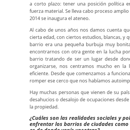
a corto plazo: tener una posición política e
fuerza material. Se lleva cabo proceso amplio s
2014 se inaugura el ateneo.
Al cabo de unos años nos damos cuenta que
cierta edad, con ciertos estudios, blancas, y 
barrio era una pequeña burbuja muy bonita p
encontrarnos con otra gente en la lucha por 
barrio tratando de ser un lugar desde don
organizarse, nos centramos mucho en la 
eficiente. Desde que comenzamos a funcion
romper ese cerco que nos habíamos autoimp
Hay muchas personas que vienen de su país
desahucios o desalojo de ocupaciones desde e
la propiedad.
¿Cuáles son las realidades sociales y po
enfrentar los barrios de ciudades como
es de donde venís vosotras?