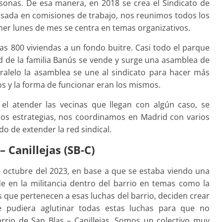
onas. De esa manera, en 2018 se crea el Sindicato de
asada en comisiones de trabajo, nos reunimos todos los
rimer lunes de mes se centra en temas organizativos.
s 800 viviendas a un fondo buitre. Casi todo el parque
d de la familia Banús se vende y surge una asamblea de
ralelo la asamblea se une al sindicato para hacer más
os y la forma de funcionar eran los mismos.
el atender las vecinas que llegan con algún caso, se
mos estrategias, nos coordinamos en Madrid con varios
o de extender la red sindical.
– Canillejas (SB-C)
octubre del 2023, en base a que se estaba viendo una
e en la militancia dentro del barrio en temas como la
 que pertenecen a esas luchas del barrio, deciden crear
e pudiera aglutinar todas estas luchas para que no
arrio de San Blas – Canillejas. Somos un colectivo muy