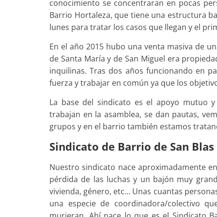
conocimiento se concentraran en pocas pers
Barrio Hortaleza, que tiene una estructura b
lunes para tratar los casos que llegan y el p
En el año 2015 hubo una venta masiva de una
de Santa María y de San Miguel era propieda
inquilinas. Tras dos años funcionando en pa
fuerza y trabajar en común ya que los objetiv
La base del sindicato es el apoyo mutuo y 
trabajan en la asamblea, se dan pautas, ve
grupos y en el barrio también estamos tratand
Sindicato de Barrio de San Blas 
Nuestro sindicato nace aproximadamente en 
pérdida de las luchas y un bajón muy grand
vivienda, género, etc… Unas cuantas personas
una especie de coordinadora/colectivo qu
murieran. Ahí nace lo que es el Sindicato B