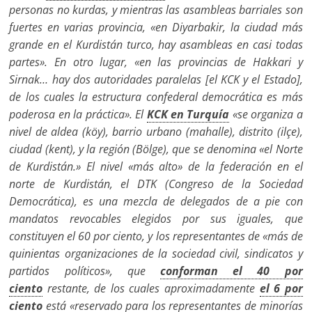
personas no kurdas, y mientras las asambleas barriales son
fuertes en varias provincia, «en Diyarbakir, la ciudad más
grande en el Kurdistán turco, hay asambleas en casi todas
partes». En otro lugar, «en las provincias de Hakkari y
Sirnak… hay dos autoridades paralelas [el KCK y el Estado],
de los cuales la estructura confederal democrática es más
poderosa en la práctica». El
KCK en Turquía
«se organiza a
nivel de aldea (köy), barrio urbano (mahalle), distrito (ilçe),
ciudad (kent), y la región (Bölge), que se denomina «el Norte
de Kurdistán.» El nivel «más alto» de la federación en el
norte de Kurdistán, el DTK (Congreso de la Sociedad
Democrática), es una mezcla de delegados de a pie con
mandatos revocables elegidos por sus iguales, que
constituyen el 60 por ciento, y los representantes de «más de
quinientas organizaciones de la sociedad civil, sindicatos y
partidos políticos», que
conforman el 40 por
ciento
restante, de los cuales aproximadamente
el 6 por
ciento
está «reservado para los representantes de minorías