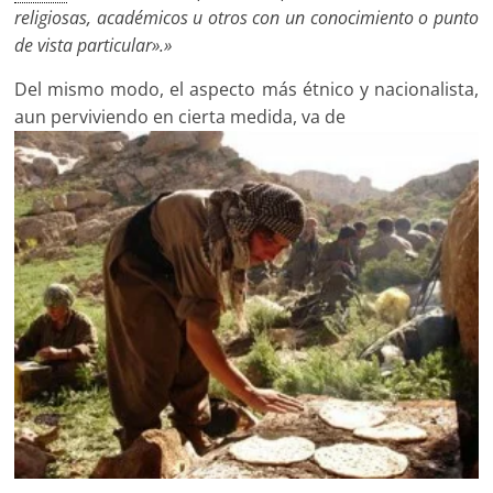
reli
giosas, académicos u otros con un conocimiento o punto
de vista particular».»
Del mismo modo, el aspecto más étnico y nacionalista,
aun perviviendo en cierta medida, va de