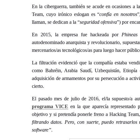
En la ciberguerra, también se acude en ocasiones a la
Team, cuyo irónico eslogan es “
confía en nosotros
”
llaman, se dedican a la “
seguridad ofensiva
”) por enca
En 2015, la empresa fue hackeada por
Phineas 
autodenominado anarquista y revolucionario, supuest
mercenarios/as tecnológicos/as para luego hacer públi
La filtración evidenció que la compañía estaba vendi
como Bahréin, Arabia Saudí, Uzbequistán, Etiopía 
adquisición de armamentos por su persecución a activis
cierto.
El pasado mes de julio de 2016, el/la supuesto/a aut
programa VICE
en la que aparecía representado 
objetivo y si pretendía ponerle freno a Hacking Team, 
filtrando datos. Pero, con suerte, puedo retrasarlo
software”
.