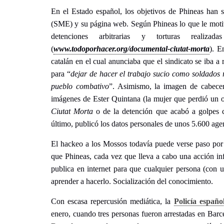
En el Estado español, los objetivos de Phineas han 
(SME) y su página web. Según Phineas lo que le moti
detenciones arbitrarias y torturas real
(
www.todoporhacer.org/documental-ciutat-morta
). E
catalán en el cual anunciaba que el sindicato se iba 
para “
dejar de hacer el trabajo sucio como soldados r
pueblo combativo
”. Asimismo, la imagen de cabece
imágenes de Ester Quintana (la mujer que perdió un 
Ciutat Morta
o de la detención que acabó a golpes c
último, publicó los datos personales de unos 5.600 agen
El hackeo a los Mossos todavía puede verse paso por
que Phineas, cada vez que lleva a cabo una acción inf
publica en internet para que cualquier persona (con
aprender a hacerlo. Socialización del conocimiento.
Con escasa repercusión mediática, la
Policía españo
enero, cuando tres personas fueron arrestadas en Bar