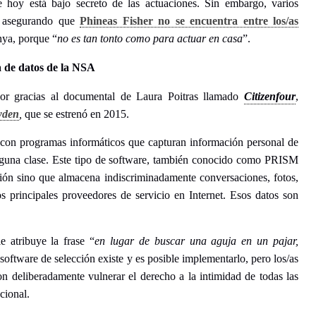
 hoy está bajo secreto de las actuaciones. Sin embargo, varios
s asegurando que
Phineas Fisher no se encuentra entre los/as
nya, porque “
no es tan tonto como
para
actuar
en casa
”.
a de datos de la NSA
r gracias al documental de Laura Poitras llamado
Citizenfour
,
wden
,
que se estrenó en 2015.
 con programas informáticos que capturan información personal de
inguna clase. Este tipo de software, también conocido como PRISM
ación sino que almacena indiscriminadamente conversaciones, fotos,
os principales proveedores de servicio en Internet. Esos datos son
 atribuye la frase “
en lugar de buscar una aguja en un pajar,
 software de selección existe y es posible implementarlo, pero los/as
on deliberadamente vulnerar el derecho a la intimidad de todas las
cional.