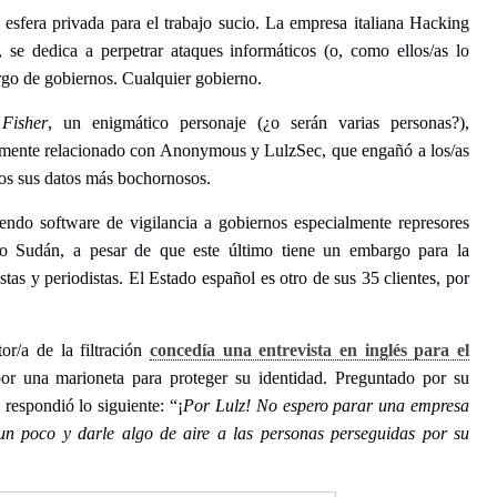
 esfera privada para el trabajo sucio. La empresa italiana Hacking
, se dedica a perpetrar ataques informáticos (o, como ellos/as lo
rgo de gobiernos. Cualquier gobierno.
Fisher
, un enigmático personaje (¿o
serán varias personas?),
amente relacionado con Anonymous y LulzSec, que engañó a los/as
cos sus datos más bochornosos.
endo software de vigilancia a gobiernos especialmente represores
o Sudán, a pesar de que este último tiene un embargo para la
tas y periodistas. El Estado español es otro de sus 35 clientes, por
or/a de la filtración
concedía una entrevista en inglés para el
por una marioneta para proteger su identidad. Preguntado por su
respondió lo siguiente: “¡
Por Lulz! No espero parar una empresa
s un poco y darle algo de aire a las personas perseguidas por su