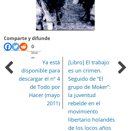
Comparte y difunde
0
Shar
es
Ya está
[Libro] El trabajo
disponible para
es un crimen.
descargar el nº 4
Seguido de “El
de Todo por
grupo de Moker”:
Hacer (mayo
la juventud
2011)
rebelde en el
movimiento
libertario holandés
de los locos años