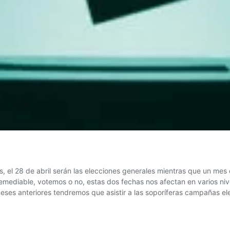
s, el 28 de abril serán las elecciones generales mientras que un me
ediable, votemos o no, estas dos fechas nos afectan en varios nivel
meses anteriores tendremos que asistir a las soporíferas campañas e