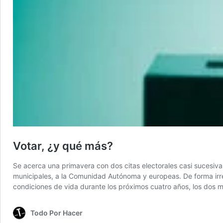
Votar, ¿y qué más?
Se acerca una primavera con dos citas electorales casi sucesiva
municipales, a la Comunidad Autónoma y europeas. De forma irrem
condiciones de vida durante los próximos cuatro años, los dos 
Todo Por Hacer