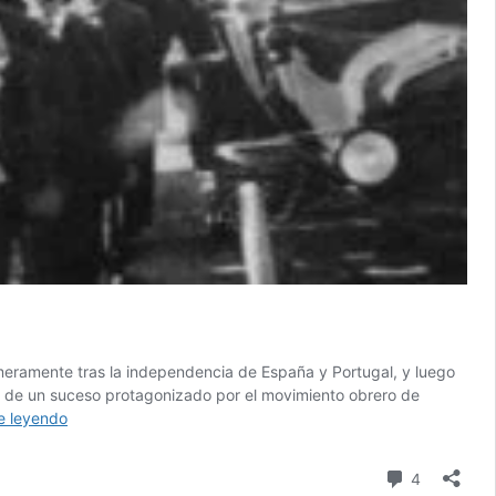
imeramente tras la independencia de España y Portugal, y luego
mos de un suceso protagonizado por el movimiento obrero de
La
e leyendo
Patagonia
rebelde.
comentari
4
La