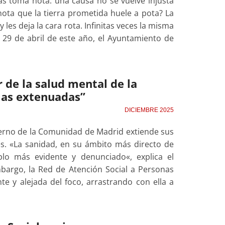
s toma nota: una causa no se vuelve injusta
nota que la tierra prometida huele a pota? La
 les deja la cara rota. Infinitas veces la misma
l 29 de abril de este año, el Ayuntamiento de
 de la salud mental de la
las extenuadas”
DICIEMBRE 2025
ierno de la Comunidad de Madrid extiende sus
les. «La sanidad, en su ámbito más directo de
plo más evidente y denunciado«, explica el
bargo, la Red de Atención Social a Personas
 y alejada del foco, arrastrando con ella a