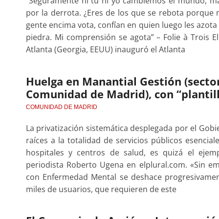
“Seguramente ni tú ni yo cambiemos el mundo, ma
por la derrota. ¿Eres de los que se rebota porque 
gente encima vota, confían en quien luego les azota y
piedra. Mi comprensión se agota” – Folie à Trois E
Atlanta (Georgia, EEUU) inauguró el Atlanta
Huelga en Manantial Gestión (sector
Comunidad de Madrid), con “plantil
COMUNIDAD DE MADRID
La privatización sistemática desplegada por el Gob
raíces a la totalidad de servicios públicos esencia
hospitales y centros de salud, es quizá el ejem
periodista Roberto Ugena en elplural.com. «Sin em
con Enfermedad Mental se deshace progresivamente
miles de usuarios, que requieren de este