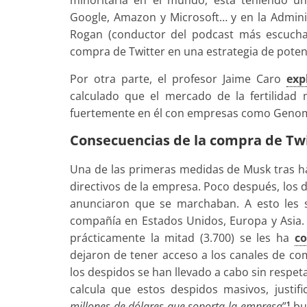
Google, Amazon y Microsoft… y en la Administ
Rogan (conductor del podcast más escucha
compra de Twitter en una estrategia de potenci
Por otra parte, el profesor Jaime Caro
exp
calculado que el mercado de la fertilidad 
fuertemente en él con empresas como Genomi
Consecuencias de la compra de Tw
Una de las primeras medidas de Musk tras hac
directivos de la empresa. Poco después, los 
anunciaron que se marchaban. A esto les s
compañía en Estados Unidos, Europa y Asia. E
prácticamente la mitad (3.700) se les ha
c
dejaron de tener acceso a los canales de c
los despidos se han llevado a cabo sin respet
calcula que estos despidos masivos, justif
millones de dólares que soporta la empresa
”
bus
1