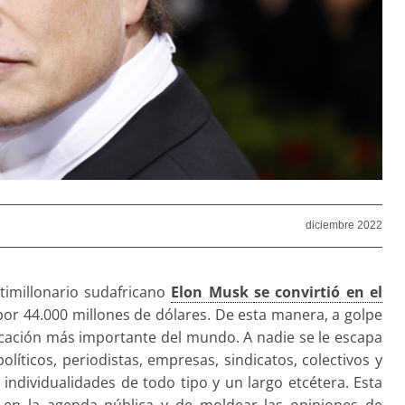
diciembre 2022
timillonario sudafricano
Elon Musk
se conv
irtió
en el
por 44.000 millones de dólares. De esta manera, a golpe
icación más importante del mundo. A nadie se le escapa
líticos, periodistas, empresas, sindicatos, colectivos y
s, individualidades de todo tipo y un largo etcétera. Esta
s en la agenda pública y de moldear las opiniones de