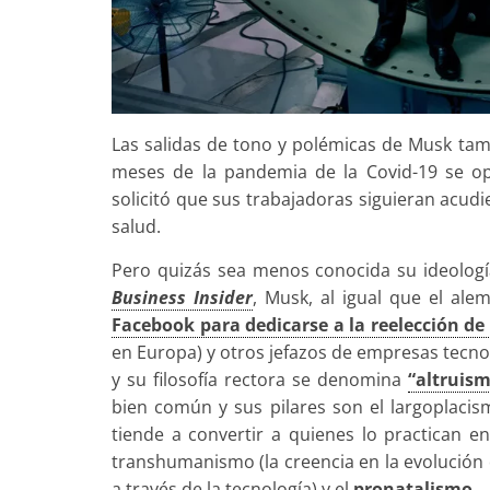
Las salidas de tono y polémicas de Musk tam
meses de la pandemia de la Covid-19 se op
solicitó que sus trabajadoras siguieran acud
salud.
Pero quizás sea menos conocida su ideologí
Business Insider
, Musk, al igual que el al
Facebook para dedicarse a la reelección d
en Europa) y otros jefazos de empresas tecn
y su filosofía rectora se denomina
“altruism
bien común y sus pilares son el largoplacism
tiende a convertir a quienes lo practican en
transhumanismo (la creencia en la evolución 
a través de la tecnología) y el
pronatalismo
.