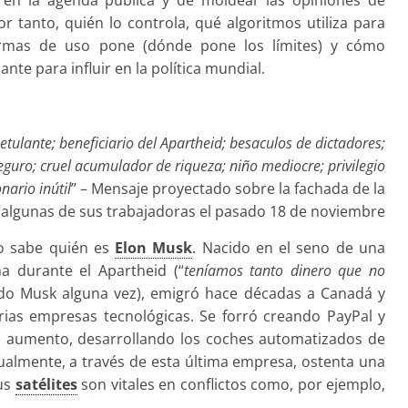
 tanto, quién lo controla, qué algoritmos utiliza para
rmas de uso pone (dónde pone los límites) y cómo
nte para influir en la política mundial.
ulante; beneficiario del Apartheid; besaculos de dictadores;
seguro; cruel acumulador de riqueza; niño mediocre; privilegio
ario inútil
” – Mensaje proyectado sobre la fachada de la
r algunas de sus trabajadoras el pasado 18 de noviembre
do sabe quién es
Elon Musk
. Nacido en el seno de una
na durante el Apartheid (“
teníamos tanto dinero que no
do Musk alguna vez), emigró hace décadas a Canadá y
rias empresas tecnológicas. Se forró creando PayPal y
n aumento, desarrollando los coches automatizados de
tualmente, a través de esta última empresa, ostenta una
sus
satélites
son vitales en conflictos como, por ejemplo,