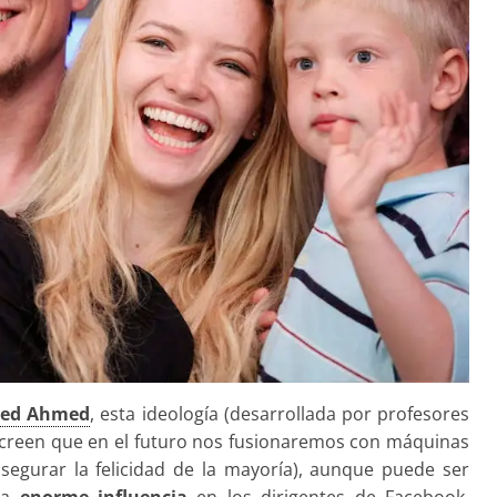
eed Ahmed
, esta ideología (desarrollada por profesores
e creen que en el futuro nos fusionaremos con máquinas
segurar la felicidad de la mayoría), aunque puede ser
una
enorme influencia
en los dirigentes de Facebook,