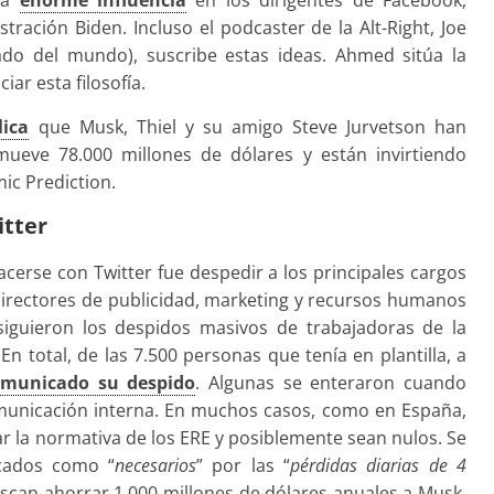
ración Biden. Incluso el podcaster de la Alt-Right, Joe
do del mundo), suscribe estas ideas. Ahmed sitúa la
ar esta filosofía.
lica
que Musk, Thiel y su amigo Steve Jurvetson han
mueve 78.000 millones de dólares y están invirtiendo
c Prediction.
itter
erse con Twitter fue despedir a los principales cargos
directores de publicidad, marketing y recursos humanos
iguieron los despidos masivos de trabajadoras de la
n total, de las 7.500 personas que tenía en plantilla, a
omunicado su despido
. Algunas se enteraron cuando
omunicación interna. En muchos casos, como en España,
ar la normativa de los ERE y posiblemente sean nulos. Se
icados como “
necesarios
” por las “
pérdidas diarias de 4
can ahorrar 1.000 millones de dólares anuales a Musk,