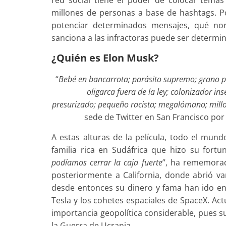
millones de personas a base de hashtags. Por
potenciar determinados mensajes, qué no
sanciona a las infractoras puede ser determina
¿Quién es Elon Musk?
“
Bebé en bancarrota; parásito supremo; grano pet
oligarca fuera de la ley; colonizador in
presurizado; pequeño racista; megalómano; millon
sede de Twitter en San Francisco po
A estas alturas de la película, todo el mun
familia rica en Sudáfrica que hizo su fortu
podíamos cerrar la caja fuerte
”, ha rememora
posteriormente a California, donde abrió va
desde entonces su dinero y fama han ido e
Tesla y los cohetes espaciales de SpaceX. Ac
importancia geopolítica considerable, pues 
la Guerra de Ucrania.