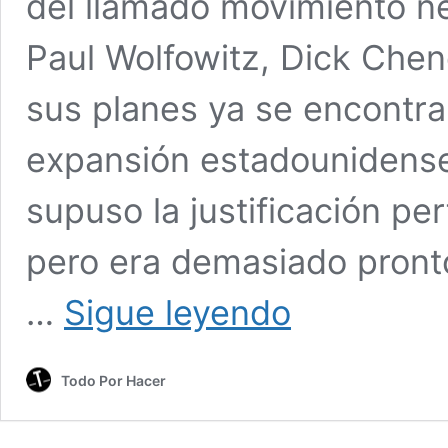
del llamado movimiento 
Paul Wolfowitz, Dick Chen
sus planes ya se encontrab
expansión estadounidense
supuso la justificación per
pero era demasiado pronto
Afganistán:
…
Sigue leyendo
El
fracaso
de
Todo Por Hacer
la
“guerra
contra
el