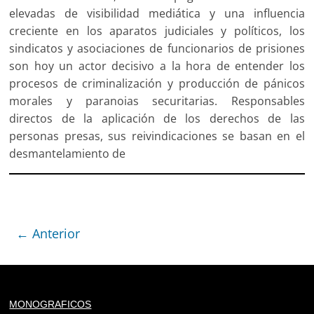
elevadas de visibilidad mediática y una influencia
creciente en los aparatos judiciales y políticos, los
sindicatos y asociaciones de funcionarios de prisiones
son hoy un actor decisivo a la hora de entender los
procesos de criminalización y producción de pánicos
morales y paranoias securitarias. Responsables
directos de la aplicación de los derechos de las
personas presas, sus reivindicaciones se basan en el
desmantelamiento de
← Anterior
Deprecated
: trim(): Passing null to parameter #1 ($string)
MONOGRAFICOS
of type string is deprecated in